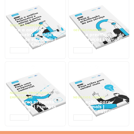
GESTÃO FINANCEIRA
Faça a análise
GESTÃO FINANCEIRA
financeira e atinja o
Faça a precificação do
ponto de equilíbrio |
seu serviço | Prompts
Prompts ChatGPT
ChatGPT
ACESSAR
ACESSAR
NEGÓCIOS
,
PROCESSOS
EMPRESARIAIS
NEGÓCIOS
,
VENDAS
Faça uma proposta
Faça ações para
comercial | Prompts
vender mais |
ChatGPT
Prompts ChatGPT
ACESSAR
ACESSAR