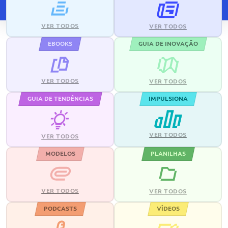
VER TODOS
VER TODOS
EBOOKS
GUIA DE INOVAÇÃO
VER TODOS
VER TODOS
GUIA DE TENDÊNCIAS
IMPULSIONA
VER TODOS
VER TODOS
MODELOS
PLANILHAS
VER TODOS
VER TODOS
PODCASTS
VÍDEOS