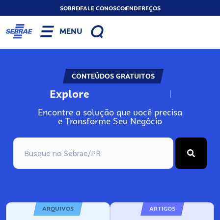
SOBRE
FALE CONOSCO
ENDEREÇOS
MENU
CONTEÚDOS GRATUITOS
Explore
N
o
s
s
o
s
A
Encontre a solução que você precisa
e Transforme Seu Negócio
ARQUIVOS
ARTIGOS