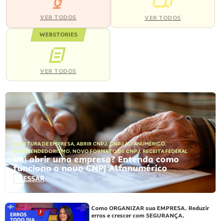
VER TODOS
VER TODOS
WEBSTORIES
VER TODOS
ABERTURA DE EMPRESA
,
ABRIR CNPJ
,
CNPJ ALFANUMÉRICO
,
EMPREENDEDORISMO
,
NOVO FORMATO DE CNPJ
,
RECEITA FEDERAL
Vai abrir uma empresa? Entenda como
funciona o novo CNPJ Alfanumérico
ACESSAR
Como ORGANIZAR sua EMPRESA. Reduzir
erros e crescer com SEGURANÇA.