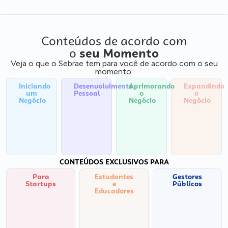
Conteúdos de acordo com
o
seu Momento
Veja o que o Sebrae tem para você de acordo com o seu
momento:
Iniciando
Desenvolvimento
Aprimorando
Expandindo
um
Pessoal
o
o
Negócio
Negócio
Negócio
CONTEÚDOS EXCLUSIVOS PARA
Para
Estudantes
Gestores
Startups
e
Públicos
Educadores