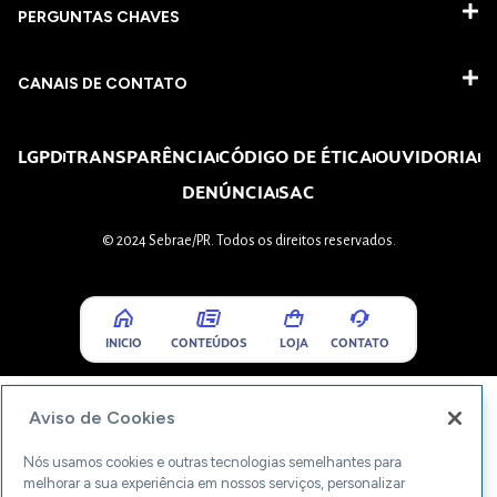
PERGUNTAS CHAVES​
CANAIS DE CONTATO
LGPD
TRANSPARÊNCIA
CÓDIGO DE ÉTICA
OUVIDORIA
DENÚNCIA
SAC
© 2024 Sebrae/PR. Todos os direitos reservados.
INICIO
CONTEÚDOS
LOJA
CONTATO
Aviso de Cookies
Nós usamos cookies e outras tecnologias semelhantes para
melhorar a sua experiência em nossos serviços, personalizar