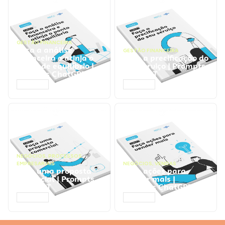
GESTÃO FINANCEIRA
Faça a análise
GESTÃO FINANCEIRA
financeira e atinja o
Faça a precificação do
ponto de equilíbrio |
seu serviço | Prompts
Prompts ChatGPT
ChatGPT
ACESSAR
ACESSAR
NEGÓCIOS
,
PROCESSOS
EMPRESARIAIS
NEGÓCIOS
,
VENDAS
Faça uma proposta
Faça ações para
comercial | Prompts
vender mais |
ChatGPT
Prompts ChatGPT
ACESSAR
ACESSAR