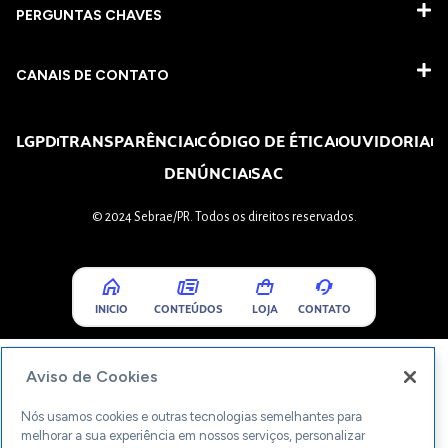
PERGUNTAS CHAVES​
CANAIS DE CONTATO
LGPD
TRANSPARÊNCIA
CÓDIGO DE ÉTICA
OUVIDORIA
DENÚNCIA
SAC
© 2024 Sebrae/PR. Todos os direitos reservados.
INICIO
CONTEÚDOS
LOJA
CONTATO
Aviso de Cookies
Nós usamos cookies e outras tecnologias semelhantes para
melhorar a sua experiência em nossos serviços, personalizar