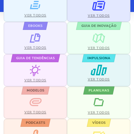
VER TODOS
VER TODOS
EBOOKS
GUIA DE INOVAÇÃO
VER TODOS
VER TODOS
GUIA DE TENDÊNCIAS
IMPULSIONA
VER TODOS
VER TODOS
MODELOS
PLANILHAS
VER TODOS
VER TODOS
PODCASTS
VÍDEOS