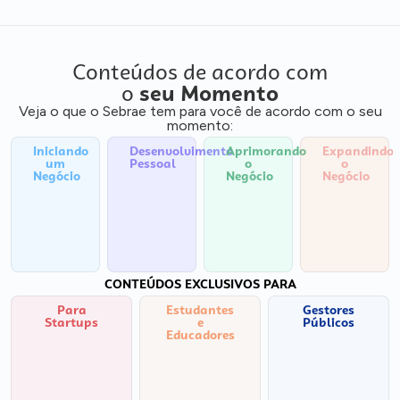
Conteúdos de acordo com
o
seu Momento
Veja o que o Sebrae tem para você de acordo com o seu
momento:
Iniciando
Desenvolvimento
Aprimorando
Expandindo
um
Pessoal
o
o
Negócio
Negócio
Negócio
CONTEÚDOS EXCLUSIVOS PARA
Para
Estudantes
Gestores
Startups
e
Públicos
Educadores