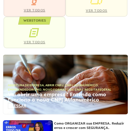
VER TODOS
VER TODOS
WEBSTORIES
VER TODOS
ABERTURA DE EMPRESA
,
ABRIR CNPJ
,
CNPJ ALFANUMÉRICO
,
EMPREENDEDORISMO
,
NOVO FORMATO DE CNPJ
,
RECEITA FEDERAL
Vai abrir uma empresa? Entenda como
funciona o novo CNPJ Alfanumérico
ACESSAR
Como ORGANIZAR sua EMPRESA. Reduzir
erros e crescer com SEGURANÇA.