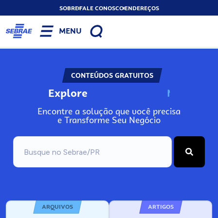
SOBRE
FALE CONOSCO
ENDEREÇOS
MENU
CONTEÚDOS GRATUITOS
Explore
N
o
s
s
o
s
A
Encontre a solução que você precisa
e Transforme Seu Negócio
ARQUIVOS
ARTIGOS