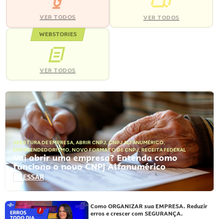
VER TODOS
VER TODOS
WEBSTORIES
VER TODOS
ABERTURA DE EMPRESA
,
ABRIR CNPJ
,
CNPJ ALFANUMÉRICO
,
EMPREENDEDORISMO
,
NOVO FORMATO DE CNPJ
,
RECEITA FEDERAL
Vai abrir uma empresa? Entenda como
funciona o novo CNPJ Alfanumérico
ACESSAR
Como ORGANIZAR sua EMPRESA. Reduzir
erros e crescer com SEGURANÇA.