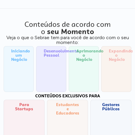
Conteúdos de acordo com
o
seu Momento
Veja o que o Sebrae tem para você de acordo com o seu
momento:
Iniciando
Desenvolvimento
Aprimorando
Expandindo
um
Pessoal
o
o
Negócio
Negócio
Negócio
CONTEÚDOS EXCLUSIVOS PARA
Para
Estudantes
Gestores
Startups
e
Públicos
Educadores