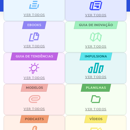
VER TODOS
VER TODOS
EBOOKS
GUIA DE INOVAÇÃO
VER TODOS
VER TODOS
GUIA DE TENDÊNCIAS
IMPULSIONA
VER TODOS
VER TODOS
MODELOS
PLANILHAS
VER TODOS
VER TODOS
PODCASTS
VÍDEOS