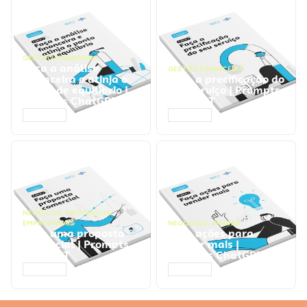
GESTÃO FINANCEIRA
Faça a análise
GESTÃO FINANCEIRA
financeira e atinja o
Faça a precificação do
ponto de equilíbrio |
seu serviço | Prompts
Prompts ChatGPT
ChatGPT
ACESSAR
ACESSAR
NEGÓCIOS
,
PROCESSOS
EMPRESARIAIS
NEGÓCIOS
,
VENDAS
Faça uma proposta
Faça ações para
comercial | Prompts
vender mais |
ChatGPT
Prompts ChatGPT
ACESSAR
ACESSAR