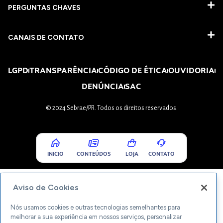
PERGUNTAS CHAVES​
CANAIS DE CONTATO
LGPD
TRANSPARÊNCIA
CÓDIGO DE ÉTICA
OUVIDORIA
DENÚNCIA
SAC
© 2024 Sebrae/PR. Todos os direitos reservados.
INICIO
CONTEÚDOS
LOJA
CONTATO
Aviso de Cookies
Nós usamos cookies e outras tecnologias semelhantes para
melhorar a sua experiência em nossos serviços, personalizar