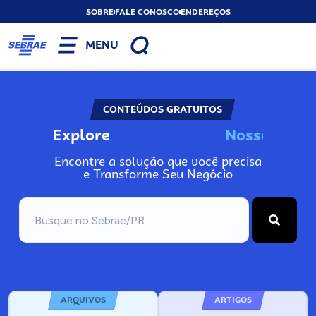
SOBRE
FALE CONOSCO
ENDEREÇOS
MENU
CONTEÚDOS GRATUITOS
Explore
N
o
s
s
o
s
I
n
f
o
Encontre a solução que você precisa
e Transforme Seu Negócio
ARQUIVOS
ARTIGOS