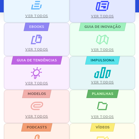
VER TODOS
VER TODOS
EBOOKS
GUIA DE INOVAÇÃO
VER TODOS
VER TODOS
GUIA DE TENDÊNCIAS
IMPULSIONA
VER TODOS
VER TODOS
MODELOS
PLANILHAS
VER TODOS
VER TODOS
PODCASTS
VÍDEOS