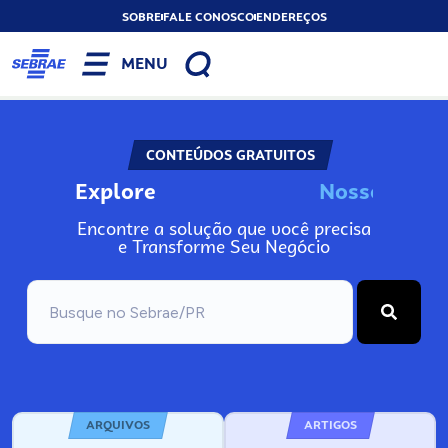
SOBRE
FALE CONOSCO
ENDEREÇOS
MENU
CONTEÚDOS GRATUITOS
Explore
N
o
s
s
o
s
I
n
f
o
Encontre a solução que você precisa
e Transforme Seu Negócio
ARQUIVOS
ARTIGOS