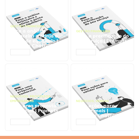
GESTÃO FINANCEIRA
Faça a análise
GESTÃO FINANCEIRA
financeira e atinja o
Faça a precificação do
ponto de equilíbrio |
seu serviço | Prompts
Prompts ChatGPT
ChatGPT
ACESSAR
ACESSAR
NEGÓCIOS
,
PROCESSOS
EMPRESARIAIS
NEGÓCIOS
,
VENDAS
Faça uma proposta
Faça ações para
comercial | Prompts
vender mais |
ChatGPT
Prompts ChatGPT
ACESSAR
ACESSAR