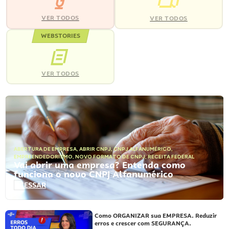
VER TODOS
VER TODOS
WEBSTORIES
VER TODOS
ABERTURA DE EMPRESA
,
ABRIR CNPJ
,
CNPJ ALFANUMÉRICO
,
EMPREENDEDORISMO
,
NOVO FORMATO DE CNPJ
,
RECEITA FEDERAL
Vai abrir uma empresa? Entenda como
funciona o novo CNPJ Alfanumérico
ACESSAR
Como ORGANIZAR sua EMPRESA. Reduzir
erros e crescer com SEGURANÇA.