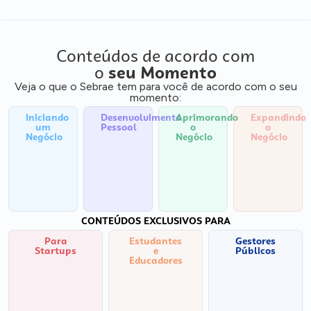
Conteúdos de acordo com
o
seu Momento
Veja o que o Sebrae tem para você de acordo com o seu
momento:
Iniciando
Desenvolvimento
Aprimorando
Expandindo
um
Pessoal
o
o
Negócio
Negócio
Negócio
CONTEÚDOS EXCLUSIVOS PARA
Para
Estudantes
Gestores
Startups
e
Públicos
Educadores