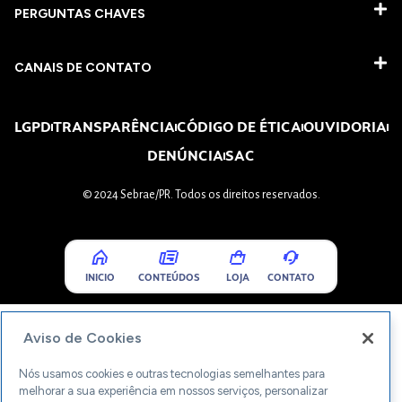
PERGUNTAS CHAVES​
CANAIS DE CONTATO
LGPD
TRANSPARÊNCIA
CÓDIGO DE ÉTICA
OUVIDORIA
DENÚNCIA
SAC
© 2024 Sebrae/PR. Todos os direitos reservados.
INICIO
CONTEÚDOS
LOJA
CONTATO
Aviso de Cookies
Nós usamos cookies e outras tecnologias semelhantes para
melhorar a sua experiência em nossos serviços, personalizar