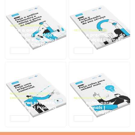
GESTÃO FINANCEIRA
Faça a análise
GESTÃO FINANCEIRA
financeira e atinja o
Faça a precificação do
ponto de equilíbrio |
seu serviço | Prompts
Prompts ChatGPT
ChatGPT
ACESSAR
ACESSAR
NEGÓCIOS
,
PROCESSOS
EMPRESARIAIS
NEGÓCIOS
,
VENDAS
Faça uma proposta
Faça ações para
comercial | Prompts
vender mais |
ChatGPT
Prompts ChatGPT
ACESSAR
ACESSAR