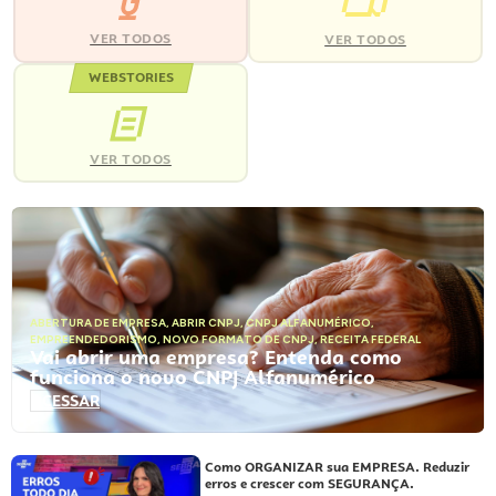
VER TODOS
VER TODOS
WEBSTORIES
VER TODOS
ABERTURA DE EMPRESA
,
ABRIR CNPJ
,
CNPJ ALFANUMÉRICO
,
EMPREENDEDORISMO
,
NOVO FORMATO DE CNPJ
,
RECEITA FEDERAL
Vai abrir uma empresa? Entenda como
funciona o novo CNPJ Alfanumérico
ACESSAR
Como ORGANIZAR sua EMPRESA. Reduzir
erros e crescer com SEGURANÇA.