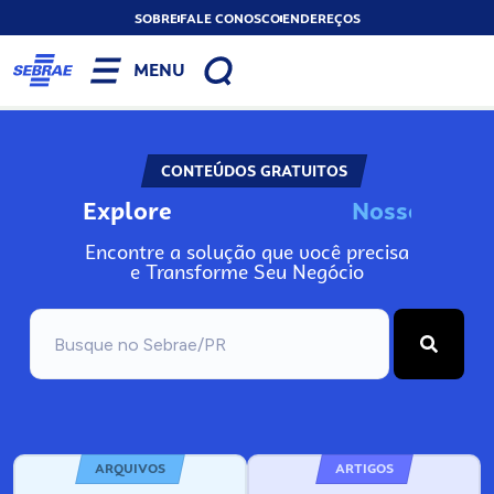
SOBRE
FALE CONOSCO
ENDEREÇOS
MENU
CONTEÚDOS GRATUITOS
Explore
N
o
s
s
o
s
I
n
f
o
Encontre a solução que você precisa
e Transforme Seu Negócio
ARQUIVOS
ARTIGOS