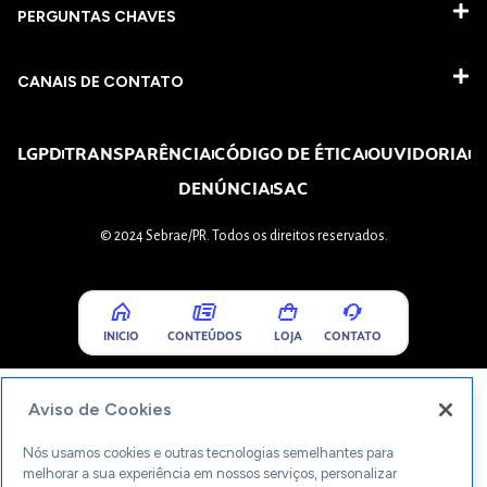
PERGUNTAS CHAVES​
CANAIS DE CONTATO
LGPD
TRANSPARÊNCIA
CÓDIGO DE ÉTICA
OUVIDORIA
DENÚNCIA
SAC
© 2024 Sebrae/PR. Todos os direitos reservados.
INICIO
CONTEÚDOS
LOJA
CONTATO
Aviso de Cookies
Nós usamos cookies e outras tecnologias semelhantes para
melhorar a sua experiência em nossos serviços, personalizar