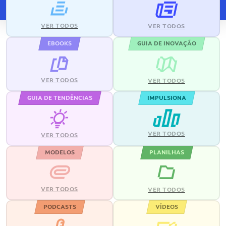
VER TODOS
VER TODOS
EBOOKS
GUIA DE INOVAÇÃO
VER TODOS
VER TODOS
GUIA DE TENDÊNCIAS
IMPULSIONA
VER TODOS
VER TODOS
MODELOS
PLANILHAS
VER TODOS
VER TODOS
PODCASTS
VÍDEOS