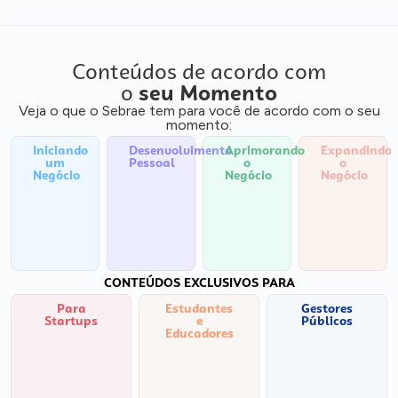
Conteúdos de acordo com
o
seu Momento
Veja o que o Sebrae tem para você de acordo com o seu
momento:
Iniciando
Desenvolvimento
Aprimorando
Expandindo
um
Pessoal
o
o
Negócio
Negócio
Negócio
CONTEÚDOS EXCLUSIVOS PARA
Para
Estudantes
Gestores
Startups
e
Públicos
Educadores