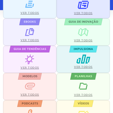
VER TODOS
VER TODOS
EBOOKS
GUIA DE INOVAÇÃO
VER TODOS
VER TODOS
GUIA DE TENDÊNCIAS
IMPULSIONA
VER TODOS
VER TODOS
MODELOS
PLANILHAS
VER TODOS
VER TODOS
PODCASTS
VÍDEOS