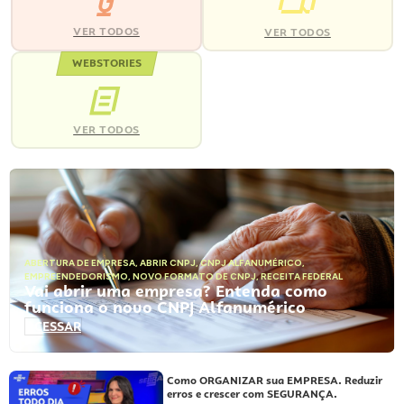
VER TODOS
VER TODOS
WEBSTORIES
VER TODOS
ABERTURA DE EMPRESA
,
ABRIR CNPJ
,
CNPJ ALFANUMÉRICO
,
EMPREENDEDORISMO
,
NOVO FORMATO DE CNPJ
,
RECEITA FEDERAL
Vai abrir uma empresa? Entenda como
funciona o novo CNPJ Alfanumérico
ACESSAR
Como ORGANIZAR sua EMPRESA. Reduzir
erros e crescer com SEGURANÇA.