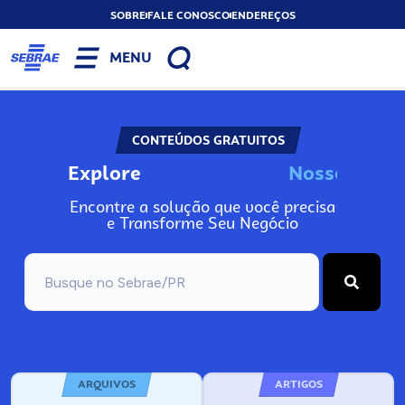
SOBRE
FALE CONOSCO
ENDEREÇOS
MENU
CONTEÚDOS GRATUITOS
Explore
N
o
s
s
o
s
I
n
f
Encontre a solução que você precisa
e Transforme Seu Negócio
ARQUIVOS
ARTIGOS