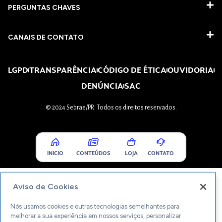
PERGUNTAS CHAVES​
CANAIS DE CONTATO
LGPD
TRANSPARÊNCIA
CÓDIGO DE ÉTICA
OUVIDORIA
DENÚNCIA
SAC
© 2024 Sebrae/PR. Todos os direitos reservados.
INICIO
CONTEÚDOS
LOJA
CONTATO
Aviso de Cookies
Nós usamos cookies e outras tecnologias semelhantes para
melhorar a sua experiência em nossos serviços, personalizar