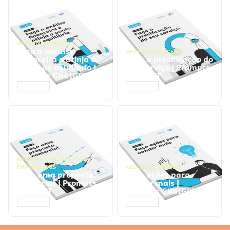
GESTÃO FINANCEIRA
Faça a análise
GESTÃO FINANCEIRA
financeira e atinja o
Faça a precificação do
ponto de equilíbrio |
seu serviço | Prompts
Prompts ChatGPT
ChatGPT
ACESSAR
ACESSAR
NEGÓCIOS
,
PROCESSOS
EMPRESARIAIS
NEGÓCIOS
,
VENDAS
Faça uma proposta
Faça ações para
comercial | Prompts
vender mais |
ChatGPT
Prompts ChatGPT
ACESSAR
ACESSAR