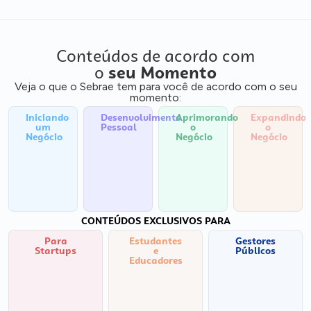
Conteúdos de acordo com
o
seu Momento
Veja o que o Sebrae tem para você de acordo com o seu
momento:
Iniciando
Desenvolvimento
Aprimorando
Expandindo
um
Pessoal
o
o
Negócio
Negócio
Negócio
CONTEÚDOS EXCLUSIVOS PARA
Para
Estudantes
Gestores
Startups
e
Públicos
Educadores