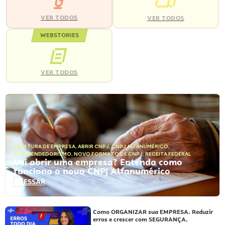
VER TODOS
VER TODOS
WEBSTORIES
VER TODOS
ABERTURA DE EMPRESA
,
ABRIR CNPJ
,
CNPJ ALFANUMÉRICO
,
EMPREENDEDORISMO
,
NOVO FORMATO DE CNPJ
,
RECEITA FEDERAL
Vai abrir uma empresa? Entenda como
funciona o novo CNPJ Alfanumérico
ACESSAR
Como ORGANIZAR sua EMPRESA. Reduzir
erros e crescer com SEGURANÇA.