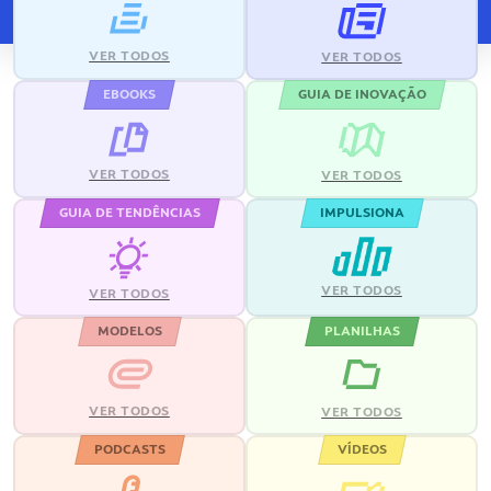
VER TODOS
VER TODOS
EBOOKS
GUIA DE INOVAÇÃO
VER TODOS
VER TODOS
GUIA DE TENDÊNCIAS
IMPULSIONA
VER TODOS
VER TODOS
MODELOS
PLANILHAS
VER TODOS
VER TODOS
PODCASTS
VÍDEOS