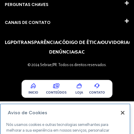
PERGUNTAS CHAVES​
CANAIS DE CONTATO
LGPD
TRANSPARÊNCIA
CÓDIGO DE ÉTICA
OUVIDORIA
DENÚNCIA
SAC
© 2024 Sebrae/PR. Todos os direitos reservados.
INICIO
CONTEÚDOS
LOJA
CONTATO
Aviso de Cookies
Nós usamos cookies e outras tecnologias semelhantes para
melhorar a sua experiência em nossos serviços, personalizar