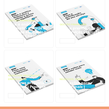
GESTÃO FINANCEIRA
Faça a análise
GESTÃO FINANCEIRA
financeira e atinja o
Faça a precificação do
ponto de equilíbrio |
seu serviço | Prompts
Prompts ChatGPT
ChatGPT
ACESSAR
ACESSAR
NEGÓCIOS
,
PROCESSOS
EMPRESARIAIS
NEGÓCIOS
,
VENDAS
Faça uma proposta
Faça ações para
comercial | Prompts
vender mais |
ChatGPT
Prompts ChatGPT
ACESSAR
ACESSAR