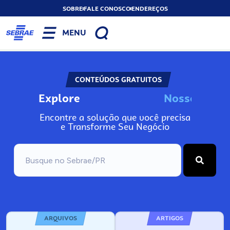
SOBRE
FALE CONOSCO
ENDEREÇOS
MENU
CONTEÚDOS GRATUITOS
Explore
N
o
s
s
o
s
I
n
f
o
Encontre a solução que você precisa
e Transforme Seu Negócio
ARQUIVOS
ARTIGOS