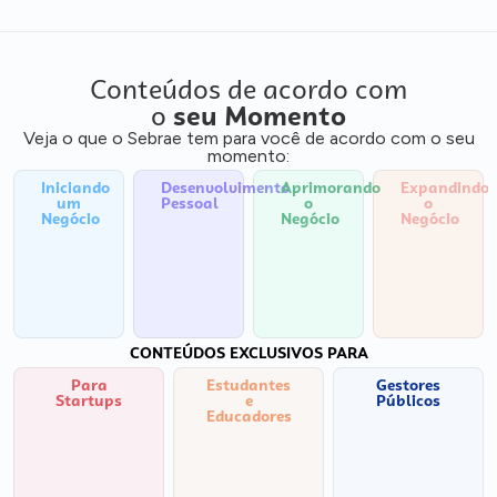
Conteúdos de acordo com
o
seu Momento
Veja o que o Sebrae tem para você de acordo com o seu
momento:
Iniciando
Desenvolvimento
Aprimorando
Expandindo
um
Pessoal
o
o
Negócio
Negócio
Negócio
CONTEÚDOS EXCLUSIVOS PARA
Para
Estudantes
Gestores
Startups
e
Públicos
Educadores