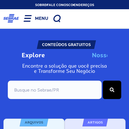
SOBRE
FALE CONOSCO
ENDEREÇOS
MENU
CONTEÚDOS GRATUITOS
Explore
N
o
s
s
o
s
I
n
f
o
Encontre a solução que você precisa
e Transforme Seu Negócio
ARQUIVOS
ARTIGOS