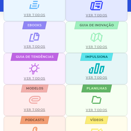
VER TODOS
VER TODOS
EBOOKS
GUIA DE INOVAÇÃO
VER TODOS
VER TODOS
GUIA DE TENDÊNCIAS
IMPULSIONA
VER TODOS
VER TODOS
MODELOS
PLANILHAS
VER TODOS
VER TODOS
PODCASTS
VÍDEOS