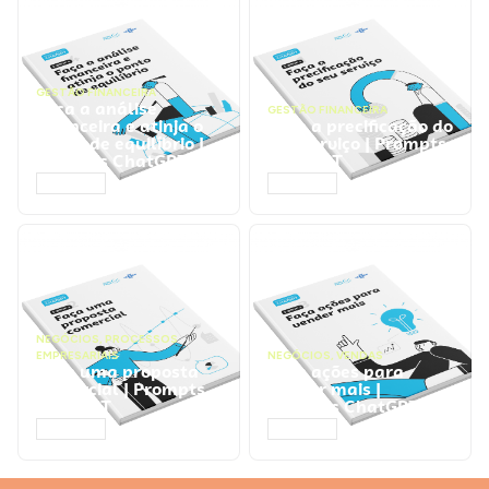
GESTÃO FINANCEIRA
Faça a análise
GESTÃO FINANCEIRA
financeira e atinja o
Faça a precificação do
ponto de equilíbrio |
seu serviço | Prompts
Prompts ChatGPT
ChatGPT
ACESSAR
ACESSAR
NEGÓCIOS
,
PROCESSOS
EMPRESARIAIS
NEGÓCIOS
,
VENDAS
Faça uma proposta
Faça ações para
comercial | Prompts
vender mais |
ChatGPT
Prompts ChatGPT
ACESSAR
ACESSAR