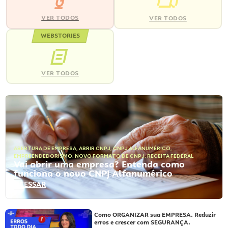
VER TODOS
VER TODOS
WEBSTORIES
VER TODOS
ABERTURA DE EMPRESA
,
ABRIR CNPJ
,
CNPJ ALFANUMÉRICO
,
EMPREENDEDORISMO
,
NOVO FORMATO DE CNPJ
,
RECEITA FEDERAL
Vai abrir uma empresa? Entenda como
funciona o novo CNPJ Alfanumérico
ACESSAR
Como ORGANIZAR sua EMPRESA. Reduzir
erros e crescer com SEGURANÇA.