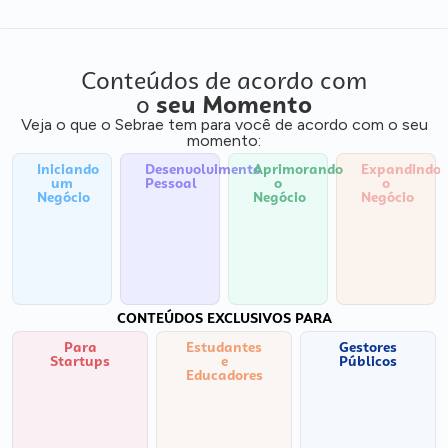
Conteúdos de acordo com
o
seu Momento
Veja o que o Sebrae tem para você de acordo com o seu
momento:
Iniciando
Desenvolvimento
Aprimorando
Expandindo
um
Pessoal
o
o
Negócio
Negócio
Negócio
CONTEÚDOS EXCLUSIVOS PARA
Para
Estudantes
Gestores
Startups
e
Públicos
Educadores