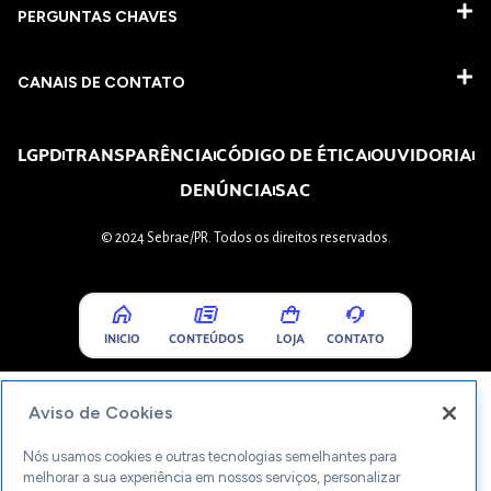
PERGUNTAS CHAVES​
CANAIS DE CONTATO
LGPD
TRANSPARÊNCIA
CÓDIGO DE ÉTICA
OUVIDORIA
DENÚNCIA
SAC
© 2024 Sebrae/PR. Todos os direitos reservados.
INICIO
CONTEÚDOS
LOJA
CONTATO
Aviso de Cookies
Nós usamos cookies e outras tecnologias semelhantes para
melhorar a sua experiência em nossos serviços, personalizar