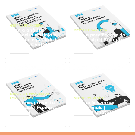
GESTÃO FINANCEIRA
Faça a análise
GESTÃO FINANCEIRA
financeira e atinja o
Faça a precificação do
ponto de equilíbrio |
seu serviço | Prompts
Prompts ChatGPT
ChatGPT
ACESSAR
ACESSAR
NEGÓCIOS
,
PROCESSOS
EMPRESARIAIS
NEGÓCIOS
,
VENDAS
Faça uma proposta
Faça ações para
comercial | Prompts
vender mais |
ChatGPT
Prompts ChatGPT
ACESSAR
ACESSAR