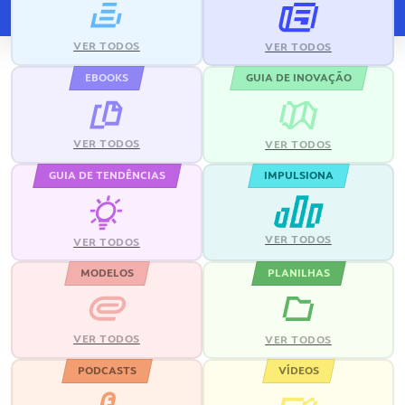
VER TODOS
VER TODOS
EBOOKS
GUIA DE INOVAÇÃO
VER TODOS
VER TODOS
GUIA DE TENDÊNCIAS
IMPULSIONA
VER TODOS
VER TODOS
MODELOS
PLANILHAS
VER TODOS
VER TODOS
PODCASTS
VÍDEOS