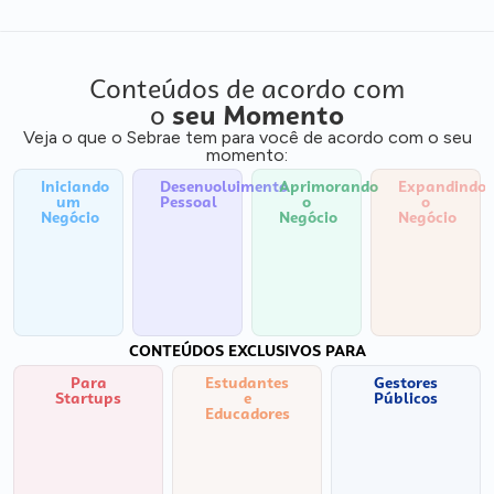
Conteúdos de acordo com
o
seu Momento
Veja o que o Sebrae tem para você de acordo com o seu
momento:
Iniciando
Desenvolvimento
Aprimorando
Expandindo
um
Pessoal
o
o
Negócio
Negócio
Negócio
CONTEÚDOS EXCLUSIVOS PARA
Para
Estudantes
Gestores
Startups
e
Públicos
Educadores