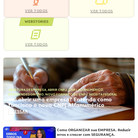
VER TODOS
VER TODOS
WEBSTORIES
VER TODOS
ABERTURA DE EMPRESA
,
ABRIR CNPJ
,
CNPJ ALFANUMÉRICO
,
EMPREENDEDORISMO
,
NOVO FORMATO DE CNPJ
,
RECEITA FEDERAL
Vai abrir uma empresa? Entenda como
funciona o novo CNPJ Alfanumérico
ACESSAR
Como ORGANIZAR sua EMPRESA. Reduzir
erros e crescer com SEGURANÇA.