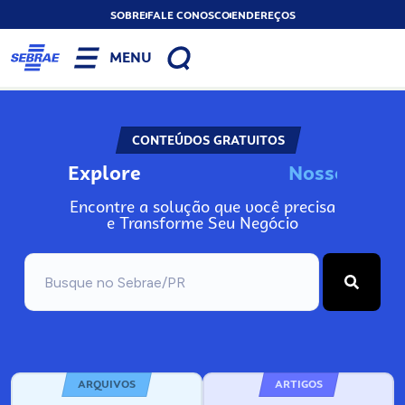
SOBRE
FALE CONOSCO
ENDEREÇOS
MENU
CONTEÚDOS GRATUITOS
Explore
N
o
s
s
o
s
I
n
Encontre a solução que você precisa
e Transforme Seu Negócio
ARQUIVOS
ARTIGOS