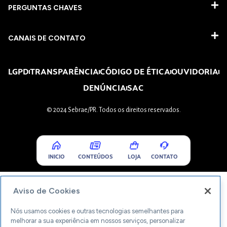
PERGUNTAS CHAVES​
CANAIS DE CONTATO
LGPD
TRANSPARÊNCIA
CÓDIGO DE ÉTICA
OUVIDORIA
DENÚNCIA
SAC
© 2024 Sebrae/PR. Todos os direitos reservados.
INICIO
CONTEÚDOS
LOJA
CONTATO
Aviso de Cookies
Nós usamos cookies e outras tecnologias semelhantes para
melhorar a sua experiência em nossos serviços, personalizar