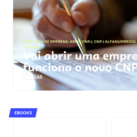
ABERTURA DE EMPRESA
,
ABRIR CNPJ
,
CNPJ ALFANUMÉRICO
FEDERAL
Vai abrir uma empr
funciona o novo CN
ACESSAR
EBOOKS