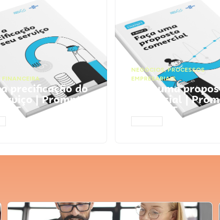
NEGÓCIOS
,
PROCESSOS
 FINANCEIRA
EMPRESARIAIS
 a precificação do
Faça uma propos
serviço | Prompts
comercial | Prom
tGPT
ChatGPT
AR
ACESSAR