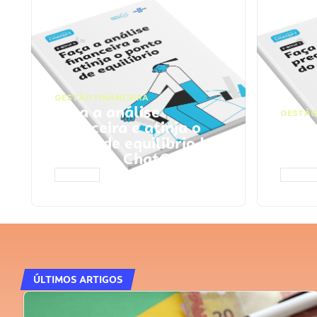
GESTÃO FINANCEIRA
Faça a análise
GESTÃO
financeira e atinja o
Faça
ponto de equilíbrio |
seu 
Prompts ChatGPT
Cha
ACESSAR
ACESS
ÚLTIMOS ARTIGOS