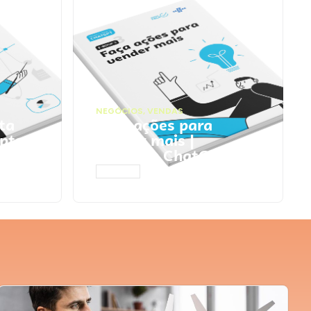
NEGÓCIOS
,
VENDAS
ta
Faça ações para
pts
vender mais |
Prompts ChatGPT
ACESSAR