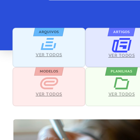
ARQUIVOS
ARTIGOS
VER TODOS
VER TODOS
MODELOS
PLANILHAS
VER TODOS
VER TODOS