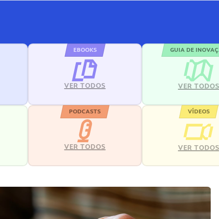
EBOOKS
GUIA DE INOVA
VER TODOS
VER TODO
PODCASTS
VÍDEOS
VER TODOS
VER TODO