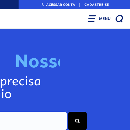
ACESSAR CONTA
|
CADASTRE-SE
MENU
N
o
s
s
o
s
I
n
f
o
g
precisa
io