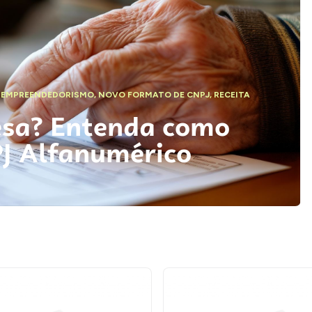
,
EMPREENDEDORISMO
,
NOVO FORMATO DE CNPJ
,
RECEITA
esa? Entenda como
PJ Alfanumérico