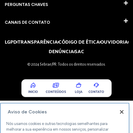
PERGUNTAS CHAVES​
CANAIS DE CONTATO
LGPD
TRANSPARÊNCIA
CÓDIGO DE ÉTICA
OUVIDORIA
DENÚNCIA
SAC
© 2024 Sebrae/PR. Todos os direitos reservados.
INICIO
CONTEÚDOS
LOJA
CONTATO
Aviso de Cookies
Nós usamos cookies e outras tecnologias semelhantes para
melhorar a sua experiência em nossos serviços, personalizar