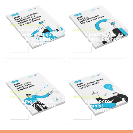
GESTÃO FINANCEIRA
Faça a análise
GESTÃO FINANCEIRA
financeira e atinja o
Faça a precificação do
ponto de equilíbrio |
seu serviço | Prompts
Prompts ChatGPT
ChatGPT
ACESSAR
ACESSAR
NEGÓCIOS
,
PROCESSOS
EMPRESARIAIS
NEGÓCIOS
,
VENDAS
Faça uma proposta
Faça ações para
comercial | Prompts
vender mais |
ChatGPT
Prompts ChatGPT
ACESSAR
ACESSAR