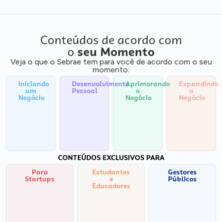
Conteúdos de acordo com
o
seu Momento
Veja o que o Sebrae tem para você de acordo com o seu
momento:
Iniciando
Desenvolvimento
Aprimorando
Expandindo
um
Pessoal
o
o
Negócio
Negócio
Negócio
CONTEÚDOS EXCLUSIVOS PARA
Para
Estudantes
Gestores
Startups
e
Públicos
Educadores