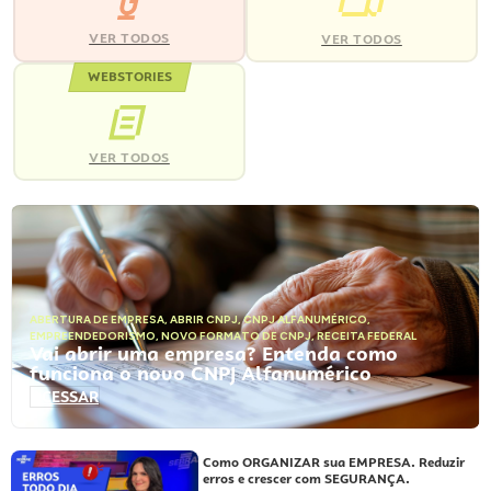
VER TODOS
VER TODOS
WEBSTORIES
VER TODOS
ABERTURA DE EMPRESA
,
ABRIR CNPJ
,
CNPJ ALFANUMÉRICO
,
EMPREENDEDORISMO
,
NOVO FORMATO DE CNPJ
,
RECEITA FEDERAL
Vai abrir uma empresa? Entenda como
funciona o novo CNPJ Alfanumérico
ACESSAR
Como ORGANIZAR sua EMPRESA. Reduzir
erros e crescer com SEGURANÇA.