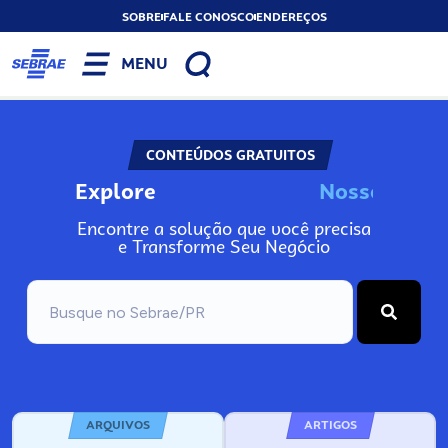
SOBRE
FALE CONOSCO
ENDEREÇOS
MENU
CONTEÚDOS GRATUITOS
Explore
N
o
s
s
o
s
I
n
Encontre a solução que você precisa
e Transforme Seu Negócio
ARQUIVOS
ARTIGOS