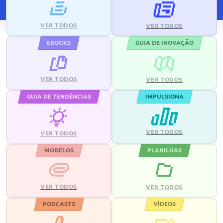
VER TODOS
VER TODOS
EBOOKS
GUIA DE INOVAÇÃO
VER TODOS
VER TODOS
GUIA DE TENDÊNCIAS
IMPULSIONA
VER TODOS
VER TODOS
MODELOS
PLANILHAS
VER TODOS
VER TODOS
PODCASTS
VÍDEOS