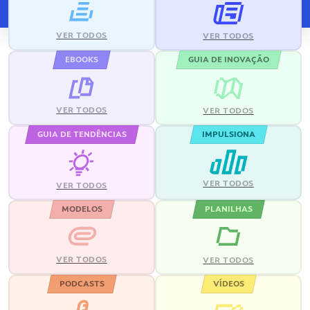
VER TODOS
VER TODOS
EBOOKS
GUIA DE INOVAÇÃO
VER TODOS
VER TODOS
GUIA DE TENDÊNCIAS
IMPULSIONA
VER TODOS
VER TODOS
MODELOS
PLANILHAS
VER TODOS
VER TODOS
PODCASTS
VÍDEOS