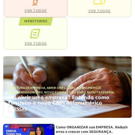
VER TODOS
VER TODOS
WEBSTORIES
VER TODOS
ABERTURA DE EMPRESA
,
ABRIR CNPJ
,
CNPJ ALFANUMÉRICO
,
EMPREENDEDORISMO
,
NOVO FORMATO DE CNPJ
,
RECEITA FEDERAL
Vai abrir uma empresa? Entenda como
funciona o novo CNPJ Alfanumérico
ACESSAR
Como ORGANIZAR sua EMPRESA. Reduzir
erros e crescer com SEGURANÇA.