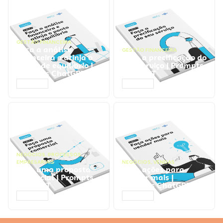
GESTÃO FINANCEIRA
Faça a análise
GESTÃO FINANCEIRA
financeira e atinja o
Faça a precificação do
ponto de equilíbrio |
seu serviço | Prompts
Prompts ChatGPT
ChatGPT
ACESSAR
ACESSAR
NEGÓCIOS
,
PROCESSOS
EMPRESARIAIS
NEGÓCIOS
,
VENDAS
Faça uma proposta
Faça ações para
comercial | Prompts
vender mais |
ChatGPT
Prompts ChatGPT
ACESSAR
ACESSAR