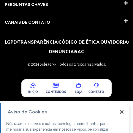
PERGUNTAS CHAVES​
CANAIS DE CONTATO
LGPD
TRANSPARÊNCIA
CÓDIGO DE ÉTICA
OUVIDORIA
DENÚNCIA
SAC
© 2024 Sebrae/PR. Todos os direitos reservados.
INICIO
CONTEÚDOS
LOJA
CONTATO
Aviso de Cookies
Nós usamos cookies e outras tecnologias semelhantes para
melhorar a sua experiência em nossos serviços, personalizar