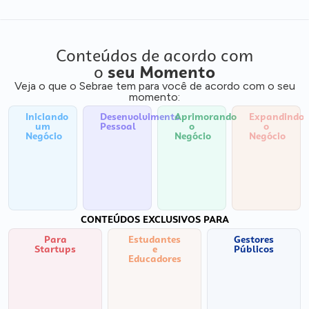
Conteúdos de acordo com
o
seu Momento
Veja o que o Sebrae tem para você de acordo com o seu
momento:
Iniciando
Desenvolvimento
Aprimorando
Expandindo
um
Pessoal
o
o
Negócio
Negócio
Negócio
CONTEÚDOS EXCLUSIVOS PARA
Para
Estudantes
Gestores
Startups
e
Públicos
Educadores