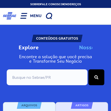
SOBRE
FALE CONOSCO
ENDEREÇOS
MENU
CONTEÚDOS GRATUITOS
Explore
N
o
s
s
o
s
I
n
f
o
Encontre a solução que você precisa
e Transforme Seu Negócio
ARQUIVOS
ARTIGOS