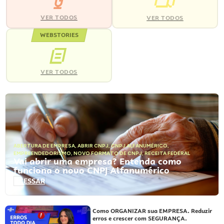
VER TODOS
VER TODOS
WEBSTORIES
VER TODOS
ABERTURA DE EMPRESA
,
ABRIR CNPJ
,
CNPJ ALFANUMÉRICO
,
EMPREENDEDORISMO
,
NOVO FORMATO DE CNPJ
,
RECEITA FEDERAL
Vai abrir uma empresa? Entenda como
funciona o novo CNPJ Alfanumérico
ACESSAR
Como ORGANIZAR sua EMPRESA. Reduzir
erros e crescer com SEGURANÇA.