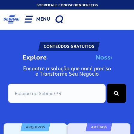
SOBRE
FALE CONOSCO
ENDEREÇOS
MENU
CONTEÚDOS GRATUITOS
Explore
N
o
s
s
o
s
I
n
f
o
Encontre a solução que você precisa
e Transforme Seu Negócio
ARQUIVOS
ARTIGOS