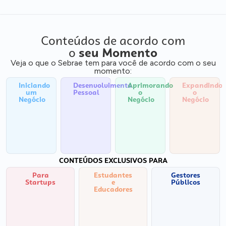
Conteúdos de acordo com
o
seu Momento
Veja o que o Sebrae tem para você de acordo com o seu
momento:
Iniciando
Desenvolvimento
Aprimorando
Expandindo
um
Pessoal
o
o
Negócio
Negócio
Negócio
CONTEÚDOS EXCLUSIVOS PARA
Para
Estudantes
Gestores
Startups
e
Públicos
Educadores