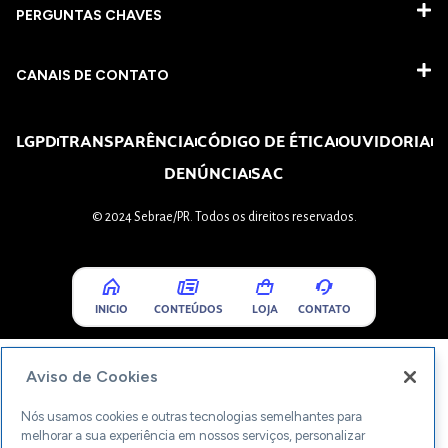
PERGUNTAS CHAVES​
CANAIS DE CONTATO
LGPD
TRANSPARÊNCIA
CÓDIGO DE ÉTICA
OUVIDORIA
DENÚNCIA
SAC
© 2024 Sebrae/PR. Todos os direitos reservados.
INICIO
CONTEÚDOS
LOJA
CONTATO
Aviso de Cookies
Nós usamos cookies e outras tecnologias semelhantes para
melhorar a sua experiência em nossos serviços, personalizar