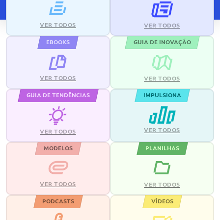
VER TODOS
VER TODOS
EBOOKS
GUIA DE INOVAÇÃO
VER TODOS
VER TODOS
GUIA DE TENDÊNCIAS
IMPULSIONA
VER TODOS
VER TODOS
MODELOS
PLANILHAS
VER TODOS
VER TODOS
PODCASTS
VÍDEOS