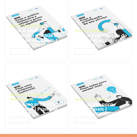
GESTÃO FINANCEIRA
Faça a análise
GESTÃO FINANCEIRA
financeira e atinja o
Faça a precificação do
ponto de equilíbrio |
seu serviço | Prompts
Prompts ChatGPT
ChatGPT
ACESSAR
ACESSAR
NEGÓCIOS
,
PROCESSOS
EMPRESARIAIS
NEGÓCIOS
,
VENDAS
Faça uma proposta
Faça ações para
comercial | Prompts
vender mais |
ChatGPT
Prompts ChatGPT
ACESSAR
ACESSAR