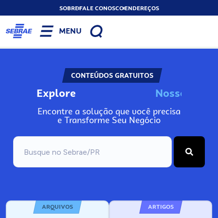
SOBRE
FALE CONOSCO
ENDEREÇOS
MENU
CONTEÚDOS GRATUITOS
Explore
N
o
s
s
o
s
I
n
f
o
Encontre a solução que você precisa
e Transforme Seu Negócio
ARQUIVOS
ARTIGOS