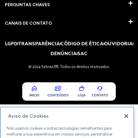
PERGUNTAS CHAVES​
CANAIS DE CONTATO
LGPD
TRANSPARÊNCIA
CÓDIGO DE ÉTICA
OUVIDORIA
DENÚNCIA
SAC
© 2024 Sebrae/PR. Todos os direitos reservados.
INICIO
CONTEÚDOS
LOJA
CONTATO
Aviso de Cookies
Nós usamos cookies e outras tecnologias semelhantes para
melhorar a sua experiência em nossos serviços, personalizar