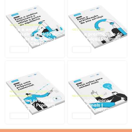
GESTÃO FINANCEIRA
Faça a análise
GESTÃO FINANCEIRA
financeira e atinja o
Faça a precificação do
ponto de equilíbrio |
seu serviço | Prompts
Prompts ChatGPT
ChatGPT
ACESSAR
ACESSAR
NEGÓCIOS
,
PROCESSOS
EMPRESARIAIS
NEGÓCIOS
,
VENDAS
Faça uma proposta
Faça ações para
comercial | Prompts
vender mais |
ChatGPT
Prompts ChatGPT
ACESSAR
ACESSAR