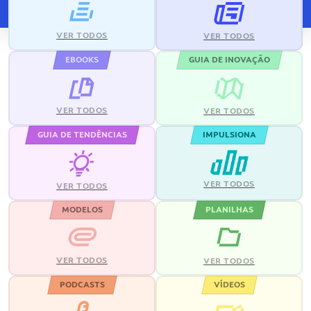
VER TODOS
VER TODOS
EBOOKS
GUIA DE INOVAÇÃO
VER TODOS
VER TODOS
GUIA DE TENDÊNCIAS
IMPULSIONA
VER TODOS
VER TODOS
MODELOS
PLANILHAS
VER TODOS
VER TODOS
PODCASTS
VÍDEOS