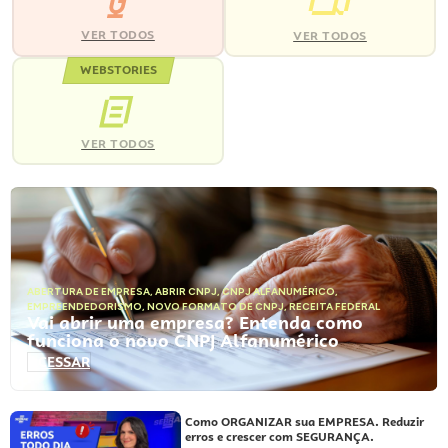
VER TODOS
VER TODOS
WEBSTORIES
VER TODOS
ABERTURA DE EMPRESA
,
ABRIR CNPJ
,
CNPJ ALFANUMÉRICO
,
EMPREENDEDORISMO
,
NOVO FORMATO DE CNPJ
,
RECEITA FEDERAL
Vai abrir uma empresa? Entenda como
funciona o novo CNPJ Alfanumérico
ACESSAR
Como ORGANIZAR sua EMPRESA. Reduzir
erros e crescer com SEGURANÇA.