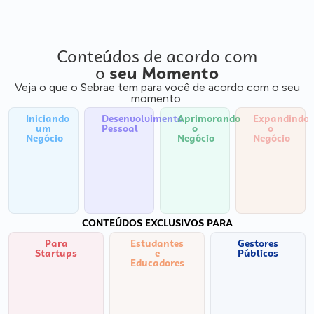
Conteúdos de acordo com
o
seu Momento
Veja o que o Sebrae tem para você de acordo com o seu
momento:
Iniciando
Desenvolvimento
Aprimorando
Expandindo
um
Pessoal
o
o
Negócio
Negócio
Negócio
CONTEÚDOS EXCLUSIVOS PARA
Para
Estudantes
Gestores
Startups
e
Públicos
Educadores