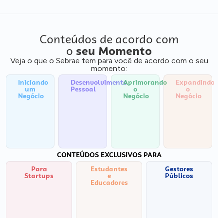
Conteúdos de acordo com
o
seu Momento
Veja o que o Sebrae tem para você de acordo com o seu
momento:
Iniciando
Desenvolvimento
Aprimorando
Expandindo
um
Pessoal
o
o
Negócio
Negócio
Negócio
CONTEÚDOS EXCLUSIVOS PARA
Para
Estudantes
Gestores
Startups
e
Públicos
Educadores