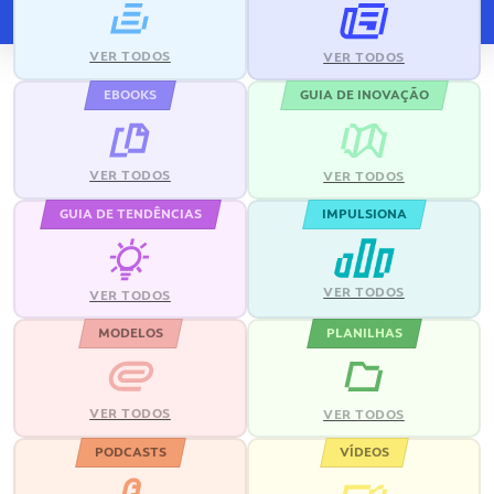
VER TODOS
VER TODOS
EBOOKS
GUIA DE INOVAÇÃO
VER TODOS
VER TODOS
GUIA DE TENDÊNCIAS
IMPULSIONA
VER TODOS
VER TODOS
MODELOS
PLANILHAS
VER TODOS
VER TODOS
PODCASTS
VÍDEOS