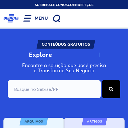
SOBRE
FALE CONOSCO
ENDEREÇOS
MENU
CONTEÚDOS GRATUITOS
Explore
N
o
s
s
o
s
A
Encontre a solução que você precisa
e Transforme Seu Negócio
ARQUIVOS
ARTIGOS