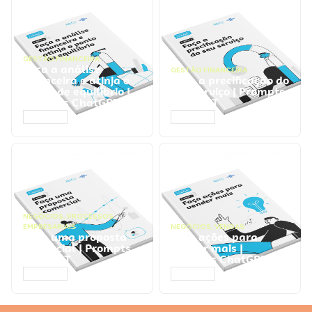
GESTÃO FINANCEIRA
Faça a análise
GESTÃO FINANCEIRA
financeira e atinja o
Faça a precificação do
ponto de equilíbrio |
seu serviço | Prompts
Prompts ChatGPT
ChatGPT
ACESSAR
ACESSAR
NEGÓCIOS
,
PROCESSOS
EMPRESARIAIS
NEGÓCIOS
,
VENDAS
Faça uma proposta
Faça ações para
comercial | Prompts
vender mais |
ChatGPT
Prompts ChatGPT
ACESSAR
ACESSAR