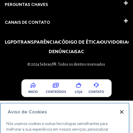
PERGUNTAS CHAVES​
CANAIS DE CONTATO
LGPD
TRANSPARÊNCIA
CÓDIGO DE ÉTICA
OUVIDORIA
DENÚNCIA
SAC
© 2024 Sebrae/PR. Todos os direitos reservados.
INICIO
CONTEÚDOS
LOJA
CONTATO
Aviso de Cookies
Nós usamos cookies e outras tecnologias semelhantes para
melhorar a sua experiência em nossos serviços, personalizar