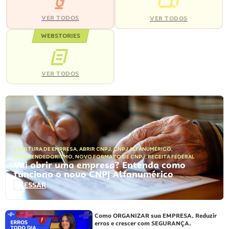
VER TODOS
VER TODOS
WEBSTORIES
VER TODOS
ABERTURA DE EMPRESA
,
ABRIR CNPJ
,
CNPJ ALFANUMÉRICO
,
EMPREENDEDORISMO
,
NOVO FORMATO DE CNPJ
,
RECEITA FEDERAL
Vai abrir uma empresa? Entenda como
funciona o novo CNPJ Alfanumérico
ACESSAR
Como ORGANIZAR sua EMPRESA. Reduzir
erros e crescer com SEGURANÇA.