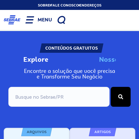
SOBRE
FALE CONOSCO
ENDEREÇOS
MENU
CONTEÚDOS GRATUITOS
Explore
N
o
s
s
o
s
I
n
f
o
Encontre a solução que você precisa
e Transforme Seu Negócio
ARQUIVOS
ARTIGOS