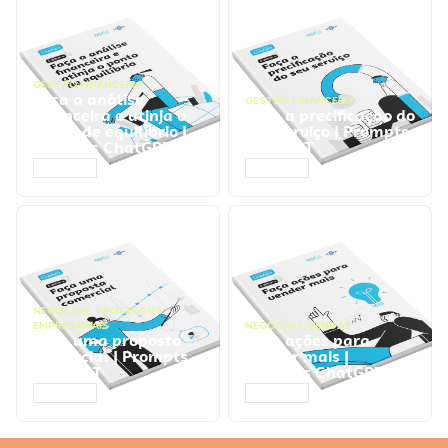
GESTÃO FINANCEIRA
Faça a análise
GESTÃO FINANCEIRA
financeira e atinja o
Faça a precificação do
ponto de equilíbrio |
seu serviço | Prompts
Prompts ChatGPT
ChatGPT
ACESSAR
ACESSAR
NEGÓCIOS
,
PROCESSOS
EMPRESARIAIS
NEGÓCIOS
,
VENDAS
Faça uma proposta
Faça ações para
comercial | Prompts
vender mais |
ChatGPT
Prompts ChatGPT
ACESSAR
ACESSAR