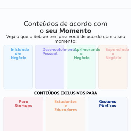
Conteúdos de acordo com
o
seu Momento
Veja o que o Sebrae tem para você de acordo com o seu
momento:
Iniciando
Desenvolvimento
Aprimorando
Expandindo
um
Pessoal
o
o
Negócio
Negócio
Negócio
CONTEÚDOS EXCLUSIVOS PARA
Para
Estudantes
Gestores
Startups
e
Públicos
Educadores