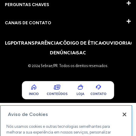
PERGUNTAS CHAVES​
CANAIS DE CONTATO
LGPD
TRANSPARÊNCIA
CÓDIGO DE ÉTICA
OUVIDORIA
DENÚNCIA
SAC
© 2024 Sebrae/PR. Todos os direitos reservados.
INICIO
CONTEÚDOS
LOJA
CONTATO
Aviso de Cookies
Nós usamos cookies e outras tecnologias semelhantes para
melhorar a sua experiência em nossos serviços, personalizar