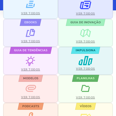
VER TODOS
VER TODOS
EBOOKS
GUIA DE INOVAÇÃO
VER TODOS
VER TODOS
GUIA DE TENDÊNCIAS
IMPULSIONA
VER TODOS
VER TODOS
MODELOS
PLANILHAS
VER TODOS
VER TODOS
PODCASTS
VÍDEOS