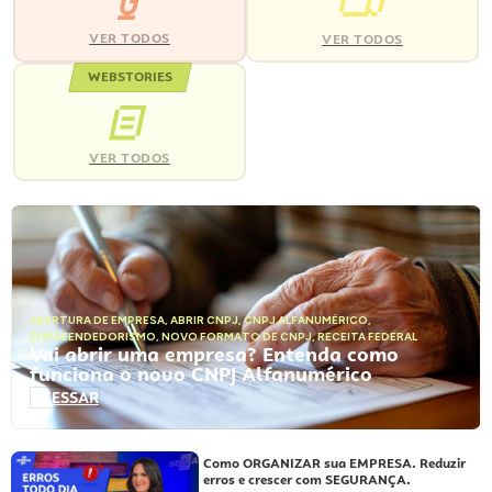
VER TODOS
VER TODOS
WEBSTORIES
VER TODOS
ABERTURA DE EMPRESA
,
ABRIR CNPJ
,
CNPJ ALFANUMÉRICO
,
EMPREENDEDORISMO
,
NOVO FORMATO DE CNPJ
,
RECEITA FEDERAL
Vai abrir uma empresa? Entenda como
funciona o novo CNPJ Alfanumérico
ACESSAR
Como ORGANIZAR sua EMPRESA. Reduzir
erros e crescer com SEGURANÇA.