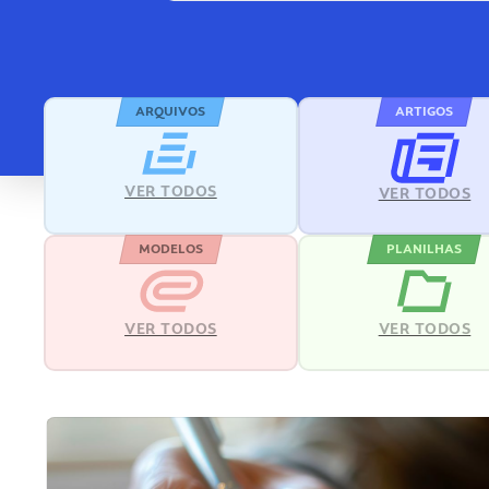
ARQUIVOS
ARTIGOS
VER TODOS
VER TODOS
MODELOS
PLANILHAS
VER TODOS
VER TODOS