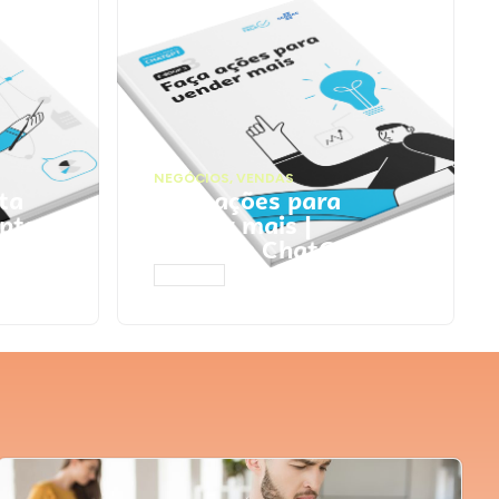
NEGÓCIOS
,
VENDAS
ta
Faça ações para
pts
vender mais |
Prompts ChatGPT
ACESSAR