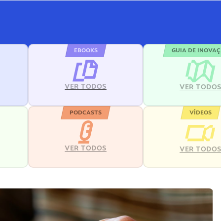
EBOOKS
GUIA DE INOVA
VER TODOS
VER TODO
PODCASTS
VÍDEOS
VER TODOS
VER TODO