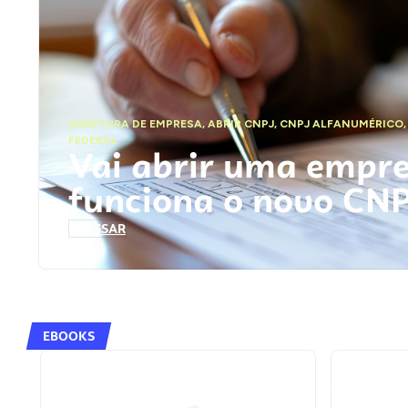
ABERTURA DE EMPRESA
,
ABRIR CNPJ
,
CNPJ ALFANUMÉRICO
FEDERAL
Vai abrir uma empr
funciona o novo CN
ACESSAR
EBOOKS