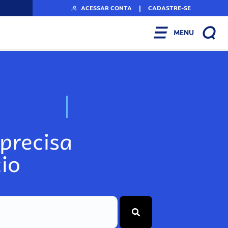
ACESSAR CONTA
|
CADASTRE-SE
MENU
N
o
s
s
o
s
A
r
precisa
io