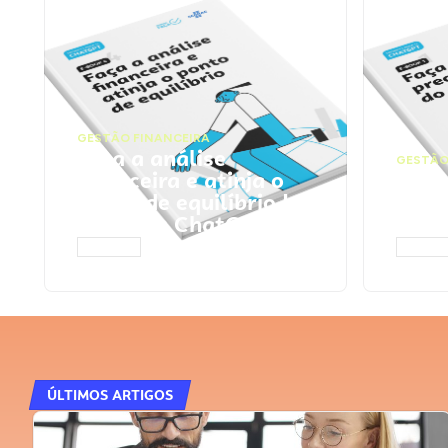
GESTÃO FINANCEIRA
Faça a análise
GESTÃO
financeira e atinja o
Faça
ponto de equilíbrio |
seu 
Prompts ChatGPT
Cha
ACESSAR
ACESS
ÚLTIMOS ARTIGOS