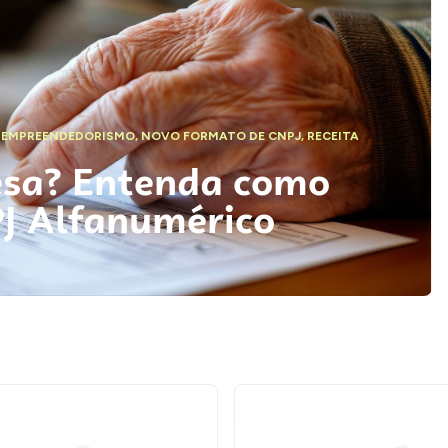
,
EMPREENDEDORISMO
,
NOVO FORMATO DE CNPJ
,
RECEITA
esa? Entenda como
PJ Alfanumérico