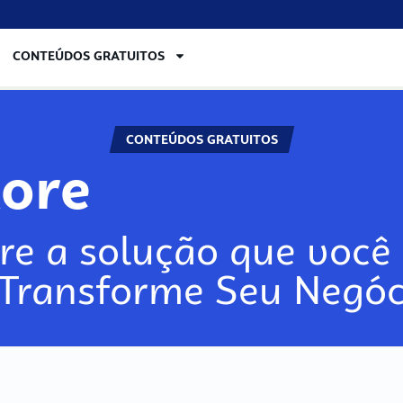
CONTEÚDOS GRATUITOS
CONTEÚDOS GRATUITOS
lore
re a solução que você 
 Transforme Seu Negóc