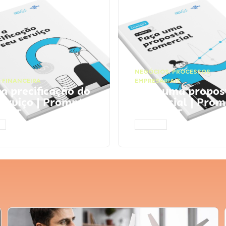
NEGÓCIOS
,
PROCESSOS
 FINANCEIRA
EMPRESARIAIS
 a precificação do
Faça uma propos
serviço | Prompts
comercial | Prom
tGPT
ChatGPT
AR
ACESSAR