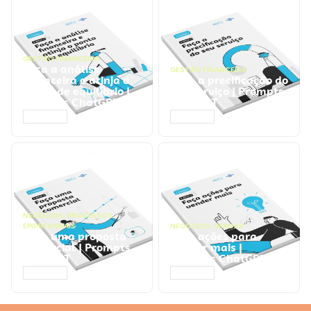
GESTÃO FINANCEIRA
Faça a análise
GESTÃO FINANCEIRA
financeira e atinja o
Faça a precificação do
ponto de equilíbrio |
seu serviço | Prompts
Prompts ChatGPT
ChatGPT
ACESSAR
ACESSAR
NEGÓCIOS
,
PROCESSOS
EMPRESARIAIS
NEGÓCIOS
,
VENDAS
Faça uma proposta
Faça ações para
comercial | Prompts
vender mais |
ChatGPT
Prompts ChatGPT
ACESSAR
ACESSAR