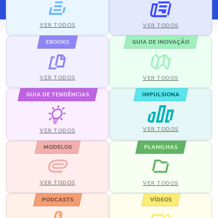
VER TODOS
VER TODOS
EBOOKS
GUIA DE INOVAÇÃO
VER TODOS
VER TODOS
GUIA DE TENDÊNCIAS
IMPULSIONA
VER TODOS
VER TODOS
MODELOS
PLANILHAS
VER TODOS
VER TODOS
PODCASTS
VÍDEOS