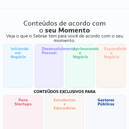
Conteúdos de acordo com
o
seu Momento
Veja o que o Sebrae tem para você de acordo com o seu
momento:
Iniciando
Desenvolvimento
Aprimorando
Expandindo
um
Pessoal
o
o
Negócio
Negócio
Negócio
CONTEÚDOS EXCLUSIVOS PARA
Para
Estudantes
Gestores
Startups
e
Públicos
Educadores