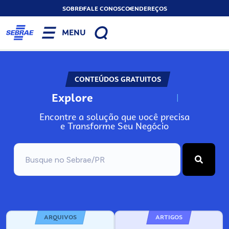
SOBRE
FALE CONOSCO
ENDEREÇOS
MENU
CONTEÚDOS GRATUITOS
Explore
N
o
s
s
o
s
A
Encontre a solução que você precisa
e Transforme Seu Negócio
ARQUIVOS
ARTIGOS