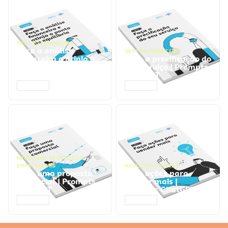
GESTÃO FINANCEIRA
Faça a análise
GESTÃO FINANCEIRA
financeira e atinja o
Faça a precificação do
ponto de equilíbrio |
seu serviço | Prompts
Prompts ChatGPT
ChatGPT
ACESSAR
ACESSAR
NEGÓCIOS
,
PROCESSOS
EMPRESARIAIS
NEGÓCIOS
,
VENDAS
Faça uma proposta
Faça ações para
comercial | Prompts
vender mais |
ChatGPT
Prompts ChatGPT
ACESSAR
ACESSAR