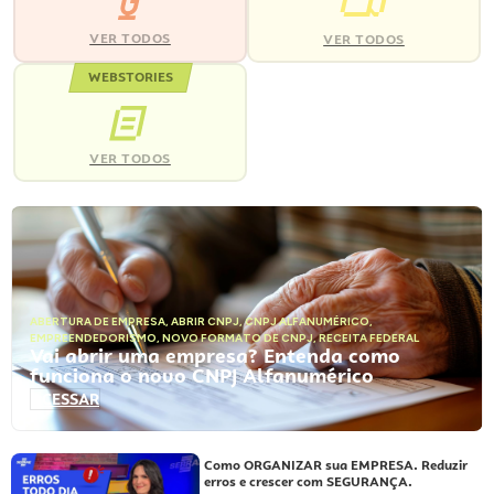
VER TODOS
VER TODOS
WEBSTORIES
VER TODOS
ABERTURA DE EMPRESA
,
ABRIR CNPJ
,
CNPJ ALFANUMÉRICO
,
EMPREENDEDORISMO
,
NOVO FORMATO DE CNPJ
,
RECEITA FEDERAL
Vai abrir uma empresa? Entenda como
funciona o novo CNPJ Alfanumérico
ACESSAR
Como ORGANIZAR sua EMPRESA. Reduzir
erros e crescer com SEGURANÇA.