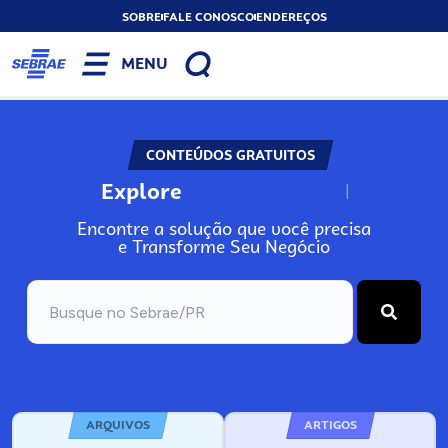
SOBRE
FALE CONOSCO
ENDEREÇOS
MENU
CONTEÚDOS GRATUITOS
Explore
N
o
s
s
o
s
A
Encontre a solução que você precisa
e Transforme Seu Negócio
ARQUIVOS
ARTIGOS