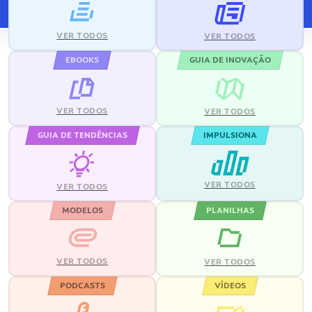
VER TODOS
VER TODOS
EBOOKS
GUIA DE INOVAÇÃO
VER TODOS
VER TODOS
GUIA DE TENDÊNCIAS
IMPULSIONA
VER TODOS
VER TODOS
MODELOS
PLANILHAS
VER TODOS
VER TODOS
PODCASTS
VÍDEOS