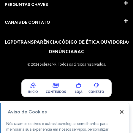
PERGUNTAS CHAVES​
CANAIS DE CONTATO
LGPD
TRANSPARÊNCIA
CÓDIGO DE ÉTICA
OUVIDORIA
DENÚNCIA
SAC
© 2024 Sebrae/PR. Todos os direitos reservados.
INICIO
CONTEÚDOS
LOJA
CONTATO
Aviso de Cookies
Nós usamos cookies e outras tecnologias semelhantes para
melhorar a sua experiência em nossos serviços, personalizar