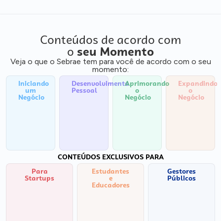
Conteúdos de acordo com
o
seu Momento
Veja o que o Sebrae tem para você de acordo com o seu
momento:
Iniciando
Desenvolvimento
Aprimorando
Expandindo
um
Pessoal
o
o
Negócio
Negócio
Negócio
CONTEÚDOS EXCLUSIVOS PARA
Para
Estudantes
Gestores
Startups
e
Públicos
Educadores