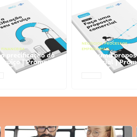
NEGÓCIOS
,
PROCESSOS
 FINANCEIRA
EMPRESARIAIS
 a precificação do
Faça uma propos
serviço | Prompts
comercial | Prom
tGPT
ChatGPT
AR
ACESSAR