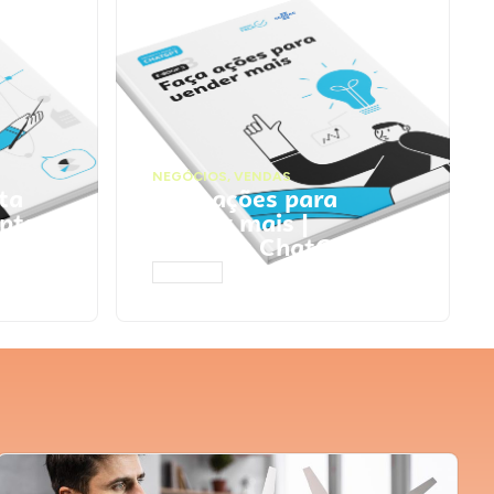
NEGÓCIOS
,
VENDAS
ta
Faça ações para
pts
vender mais |
Prompts ChatGPT
ACESSAR