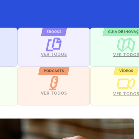
EBOOKS
GUIA DE INOVA
VER TODOS
VER TODO
PODCASTS
VÍDEOS
VER TODOS
VER TODO