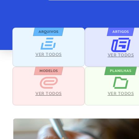
ARQUIVOS
ARTIGOS
VER TODOS
VER TODOS
MODELOS
PLANILHAS
VER TODOS
VER TODOS