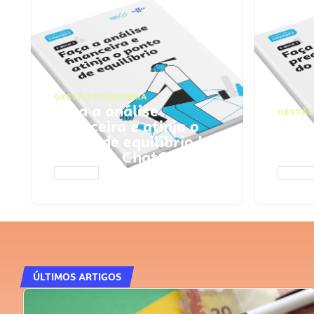
GESTÃO FINANCEIRA
Faça a análise
GESTÃO
financeira e atinja o
Faça
ponto de equilíbrio |
seu 
Prompts ChatGPT
Cha
ACESSAR
ACESS
ÚLTIMOS ARTIGOS