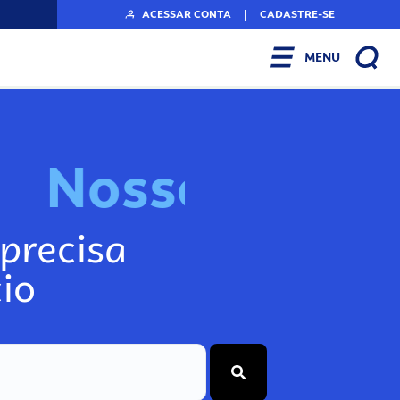
ACESSAR CONTA
|
CADASTRE-SE
MENU
N
o
s
s
o
s
I
n
f
o
g
precisa
io