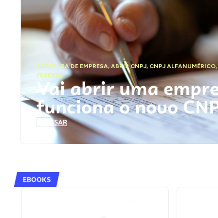
ABERTURA DE EMPRESA
,
ABRIR CNPJ
,
CNPJ ALFANUMÉRICO
FEDERAL
Vai abrir uma empr
funciona o novo CN
ACESSAR
EBOOKS