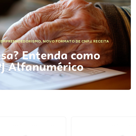
,
EMPREENDEDORISMO
,
NOVO FORMATO DE CNPJ
,
RECEITA
esa? Entenda como
PJ Alfanumérico