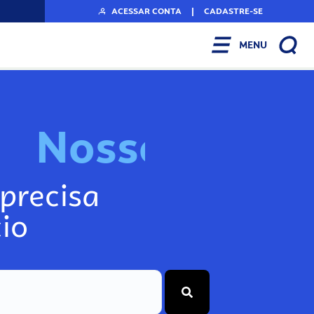
ACESSAR CONTA
|
CADASTRE-SE
MENU
N
o
s
s
o
s
I
n
f
o
g
precisa
io