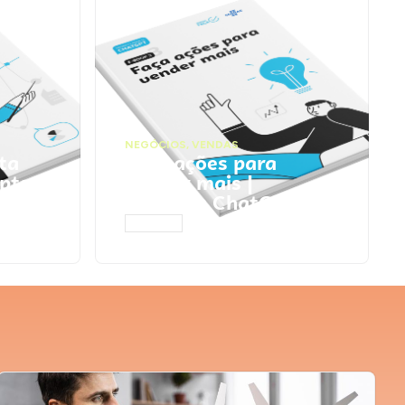
NEGÓCIOS
,
VENDAS
ta
Faça ações para
pts
vender mais |
Prompts ChatGPT
ACESSAR