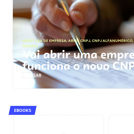
ABERTURA DE EMPRESA
,
ABRIR CNPJ
,
CNPJ ALFANUMÉRICO
FEDERAL
Vai abrir uma empr
funciona o novo CN
ACESSAR
EBOOKS