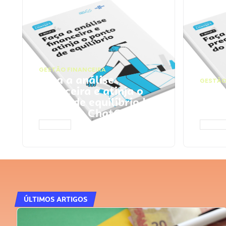
GESTÃO FINANCEIRA
Faça a análise
GESTÃO
financeira e atinja o
Faça
ponto de equilíbrio |
seu 
Prompts ChatGPT
Cha
ACESSAR
ACESS
ÚLTIMOS ARTIGOS