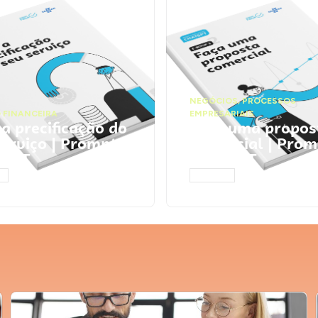
NEGÓCIOS
,
PROCESSOS
 FINANCEIRA
EMPRESARIAIS
 a precificação do
Faça uma propos
serviço | Prompts
comercial | Prom
tGPT
ChatGPT
AR
ACESSAR