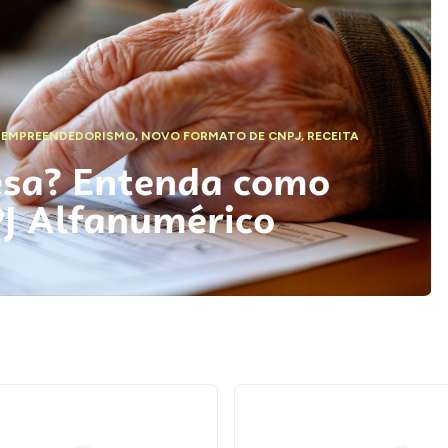
,
EMPREENDEDORISMO
,
NOVO FORMATO DE CNPJ
,
RECEITA
esa? Entenda como
PJ Alfanumérico