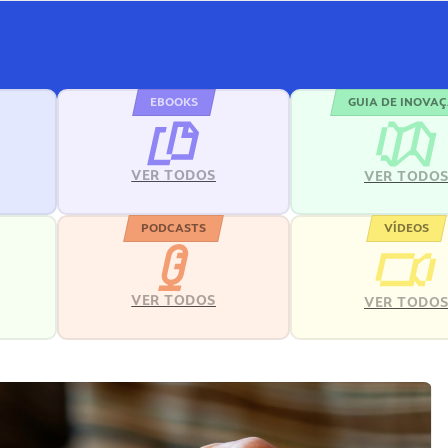
EBOOKS
GUIA DE INOVA
VER TODOS
VER TODO
PODCASTS
VÍDEOS
VER TODOS
VER TODO