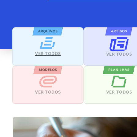
ARQUIVOS
ARTIGOS
VER TODOS
VER TODOS
MODELOS
PLANILHAS
VER TODOS
VER TODOS