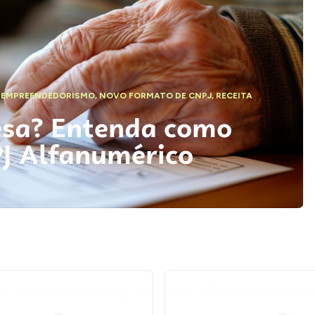
,
EMPREENDEDORISMO
,
NOVO FORMATO DE CNPJ
,
RECEITA
esa? Entenda como
PJ Alfanumérico