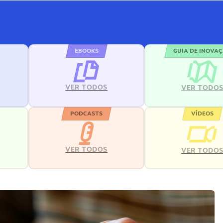
EBOOKS
GUIA DE INOVA
VER TODOS
VER TODO
PODCASTS
VÍDEOS
VER TODOS
VER TODO