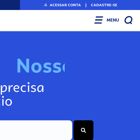
ACESSAR CONTA
|
CADASTRE-SE
MENU
N
o
s
s
o
s
I
n
f
precisa
io