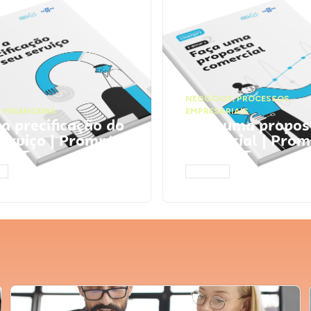
NEGÓCIOS
,
PROCESSOS
 FINANCEIRA
EMPRESARIAIS
 a precificação do
Faça uma propos
serviço | Prompts
comercial | Prom
tGPT
ChatGPT
AR
ACESSAR