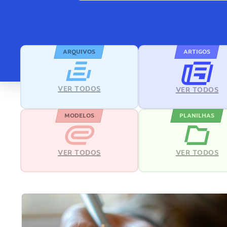
ARQUIVOS
ARTIGOS
VER TODOS
VER TODOS
MODELOS
PLANILHAS
VER TODOS
VER TODOS