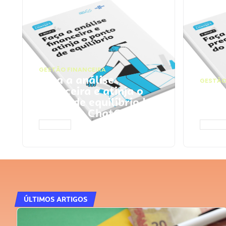
GESTÃO FINANCEIRA
Faça a análise
GESTÃO
financeira e atinja o
Faça
ponto de equilíbrio |
seu 
Prompts ChatGPT
Cha
ACESSAR
ACESS
ÚLTIMOS ARTIGOS