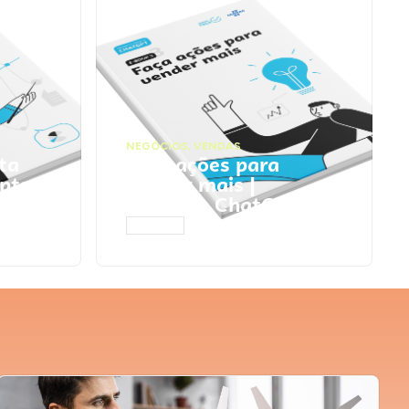
NEGÓCIOS
,
VENDAS
ta
Faça ações para
pts
vender mais |
Prompts ChatGPT
ACESSAR