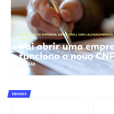
ABERTURA DE EMPRESA
,
ABRIR CNPJ
,
CNPJ ALFANUMÉRICO
FEDERAL
Vai abrir uma empr
funciona o novo CN
ACESSAR
EBOOKS