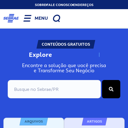
SOBRE
FALE CONOSCO
ENDEREÇOS
MENU
CONTEÚDOS GRATUITOS
Explore
N
o
s
s
o
s
A
Encontre a solução que você precisa
e Transforme Seu Negócio
ARQUIVOS
ARTIGOS