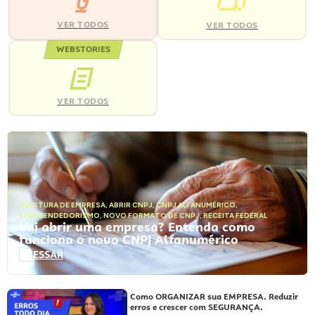
VER TODOS
VER TODOS
WEBSTORIES
VER TODOS
ABERTURA DE EMPRESA
,
ABRIR CNPJ
,
CNPJ ALFANUMÉRICO
,
EMPREENDEDORISMO
,
NOVO FORMATO DE CNPJ
,
RECEITA FEDERAL
Vai abrir uma empresa? Entenda como
funciona o novo CNPJ Alfanumérico
ACESSAR
Como ORGANIZAR sua EMPRESA. Reduzir
erros e crescer com SEGURANÇA.