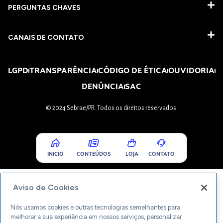
PERGUNTAS CHAVES​
CANAIS DE CONTATO
LGPD
TRANSPARÊNCIA
CÓDIGO DE ÉTICA
OUVIDORIA
DENÚNCIA
SAC
© 2024 Sebrae/PR. Todos os direitos reservados.
INICIO
CONTEÚDOS
LOJA
CONTATO
Aviso de Cookies
Nós usamos cookies e outras tecnologias semelhantes para
melhorar a sua experiência em nossos serviços, personalizar