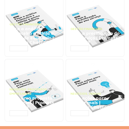
GESTÃO FINANCEIRA
Faça a análise
GESTÃO FINANCEIRA
financeira e atinja o
Faça a precificação do
ponto de equilíbrio |
seu serviço | Prompts
Prompts ChatGPT
ChatGPT
ACESSAR
ACESSAR
NEGÓCIOS
,
PROCESSOS
EMPRESARIAIS
NEGÓCIOS
,
VENDAS
Faça uma proposta
Faça ações para
comercial | Prompts
vender mais |
ChatGPT
Prompts ChatGPT
ACESSAR
ACESSAR