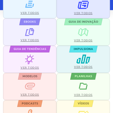
VER TODOS
VER TODOS
EBOOKS
GUIA DE INOVAÇÃO
VER TODOS
VER TODOS
GUIA DE TENDÊNCIAS
IMPULSIONA
VER TODOS
VER TODOS
MODELOS
PLANILHAS
VER TODOS
VER TODOS
PODCASTS
VÍDEOS