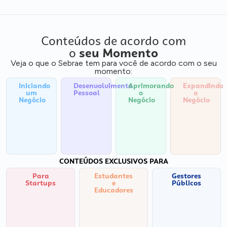
Conteúdos de acordo com
o
seu Momento
Veja o que o Sebrae tem para você de acordo com o seu
momento:
Iniciando
Desenvolvimento
Aprimorando
Expandindo
um
Pessoal
o
o
Negócio
Negócio
Negócio
CONTEÚDOS EXCLUSIVOS PARA
Para
Estudantes
Gestores
Startups
e
Públicos
Educadores