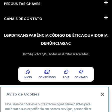
PERGUNTAS CHAVES​
CANAIS DE CONTATO
LGPD
TRANSPARÊNCIA
CÓDIGO DE ÉTICA
OUVIDORIA
DENÚNCIA
SAC
© 2024 Sebrae/PR. Todos os direitos reservados.
INICIO
CONTEÚDOS
LOJA
CONTATO
Aviso de Cookies
Nós usamos cookies e outras tecnologias semelhantes para
melhorar a sua experiência em nossos serviços, personalizar