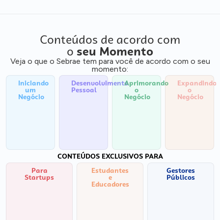
Conteúdos de acordo com
o
seu Momento
Veja o que o Sebrae tem para você de acordo com o seu
momento:
Iniciando
Desenvolvimento
Aprimorando
Expandindo
um
Pessoal
o
o
Negócio
Negócio
Negócio
CONTEÚDOS EXCLUSIVOS PARA
Para
Estudantes
Gestores
Startups
e
Públicos
Educadores