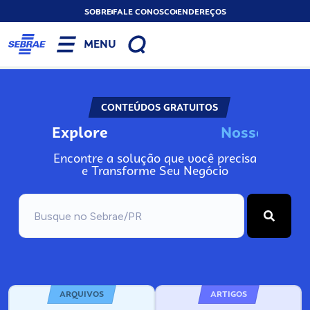
SOBRE
FALE CONOSCO
ENDEREÇOS
MENU
CONTEÚDOS GRATUITOS
Explore
N
o
s
s
o
s
I
n
f
Encontre a solução que você precisa
e Transforme Seu Negócio
ARQUIVOS
ARTIGOS