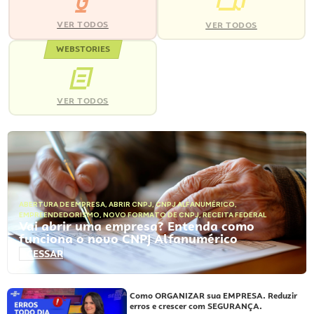
VER TODOS
VER TODOS
WEBSTORIES
VER TODOS
ABERTURA DE EMPRESA
,
ABRIR CNPJ
,
CNPJ ALFANUMÉRICO
,
EMPREENDEDORISMO
,
NOVO FORMATO DE CNPJ
,
RECEITA FEDERAL
Vai abrir uma empresa? Entenda como
funciona o novo CNPJ Alfanumérico
ACESSAR
Como ORGANIZAR sua EMPRESA. Reduzir
erros e crescer com SEGURANÇA.