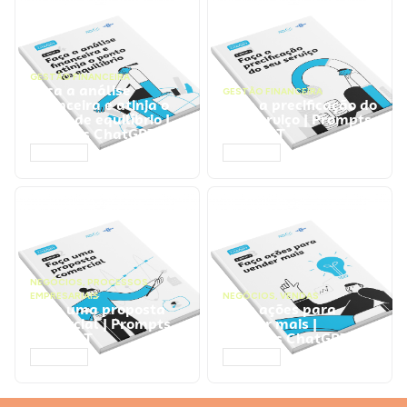
GESTÃO FINANCEIRA
Faça a análise
GESTÃO FINANCEIRA
financeira e atinja o
Faça a precificação do
ponto de equilíbrio |
seu serviço | Prompts
Prompts ChatGPT
ChatGPT
ACESSAR
ACESSAR
NEGÓCIOS
,
PROCESSOS
EMPRESARIAIS
NEGÓCIOS
,
VENDAS
Faça uma proposta
Faça ações para
comercial | Prompts
vender mais |
ChatGPT
Prompts ChatGPT
ACESSAR
ACESSAR