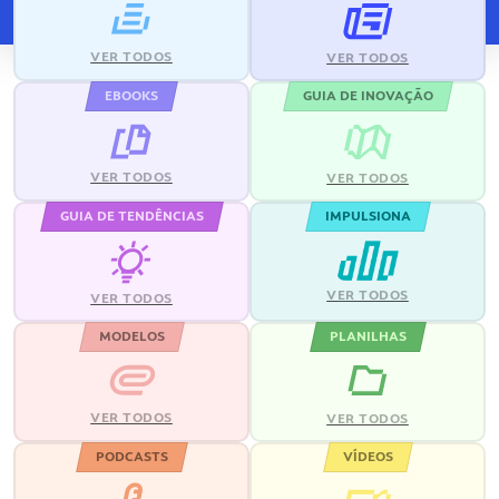
VER TODOS
VER TODOS
EBOOKS
GUIA DE INOVAÇÃO
VER TODOS
VER TODOS
GUIA DE TENDÊNCIAS
IMPULSIONA
VER TODOS
VER TODOS
MODELOS
PLANILHAS
VER TODOS
VER TODOS
PODCASTS
VÍDEOS