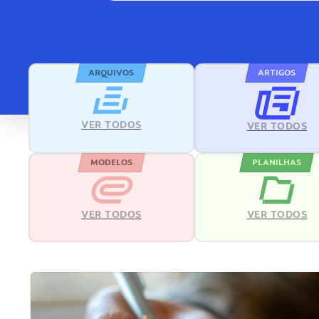
ARQUIVOS
ARTIGOS
VER TODOS
VER TODOS
MODELOS
PLANILHAS
VER TODOS
VER TODOS