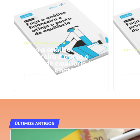
GESTÃO FINANCEIRA
Faça a análise
GESTÃO
financeira e atinja o
Faça
ponto de equilíbrio |
seu 
Prompts ChatGPT
Cha
ACESSAR
ACESS
ÚLTIMOS ARTIGOS