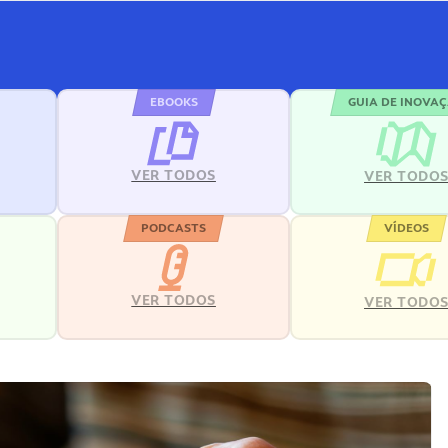
EBOOKS
GUIA DE INOVA
VER TODOS
VER TODO
PODCASTS
VÍDEOS
VER TODOS
VER TODO