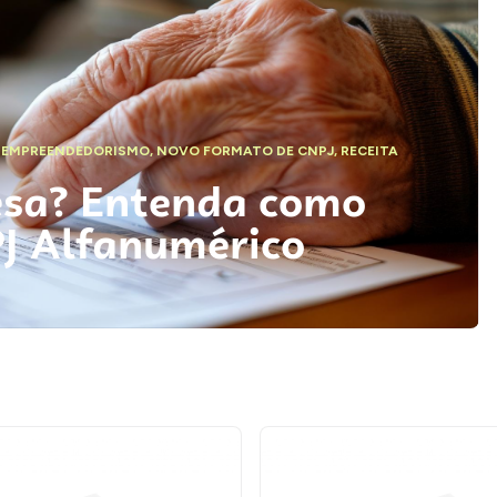
,
EMPREENDEDORISMO
,
NOVO FORMATO DE CNPJ
,
RECEITA
esa? Entenda como
PJ Alfanumérico