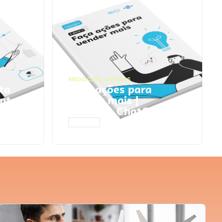
NEGÓCIOS
,
VENDAS
ta
Faça ações para
pts
vender mais |
Prompts ChatGPT
ACESSAR