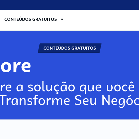
CONTEÚDOS GRATUITOS
CONTEÚDOS GRATUITOS
lore
re a solução que você 
 Transforme Seu Negóc