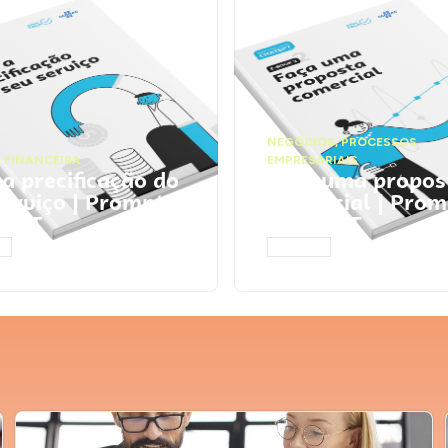
NEGÓCIOS
,
PROCESSOS
 FINANCEIRA
EMPRESARIAIS
 a precificação do
Faça uma propos
serviço | Prompts
comercial | Prom
tGPT
ChatGPT
AR
ACESSAR