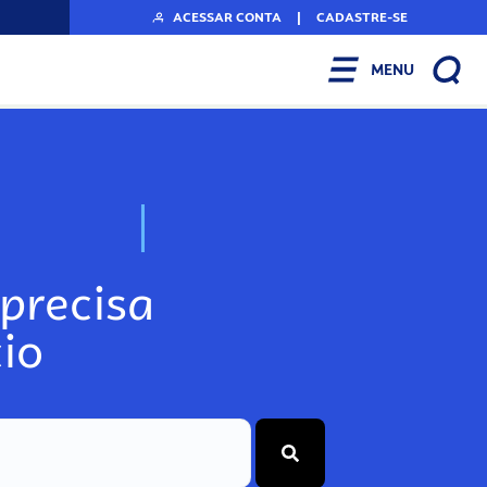
ACESSAR CONTA
|
CADASTRE-SE
MENU
N
o
s
s
o
s
A
r
precisa
io