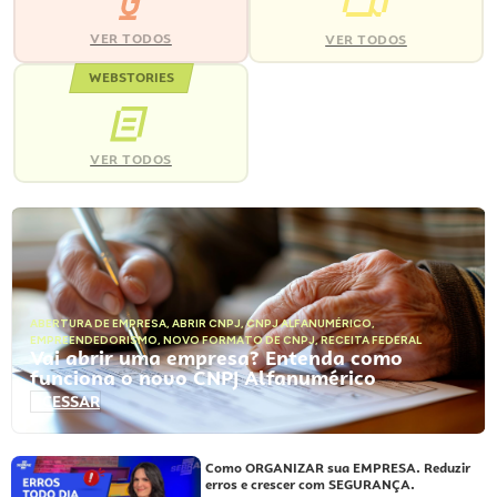
VER TODOS
VER TODOS
WEBSTORIES
VER TODOS
ABERTURA DE EMPRESA
,
ABRIR CNPJ
,
CNPJ ALFANUMÉRICO
,
EMPREENDEDORISMO
,
NOVO FORMATO DE CNPJ
,
RECEITA FEDERAL
Vai abrir uma empresa? Entenda como
funciona o novo CNPJ Alfanumérico
ACESSAR
Como ORGANIZAR sua EMPRESA. Reduzir
erros e crescer com SEGURANÇA.