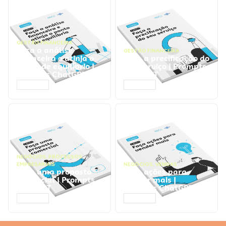
GESTÃO FINANCEIRA
Faça a análise
GESTÃO FINANCEIRA
financeira e atinja o
Faça a precificação do
ponto de equilíbrio |
seu serviço | Prompts
Prompts ChatGPT
ChatGPT
ACESSAR
ACESSAR
NEGÓCIOS
,
PROCESSOS
EMPRESARIAIS
NEGÓCIOS
,
VENDAS
Faça uma proposta
Faça ações para
comercial | Prompts
vender mais |
ChatGPT
Prompts ChatGPT
ACESSAR
ACESSAR