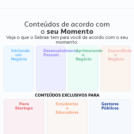
Conteúdos de acordo com
o
seu Momento
Veja o que o Sebrae tem para você de acordo com o seu
momento:
Iniciando
Desenvolvimento
Aprimorando
Expandindo
um
Pessoal
o
o
Negócio
Negócio
Negócio
CONTEÚDOS EXCLUSIVOS PARA
Para
Estudantes
Gestores
Startups
e
Públicos
Educadores