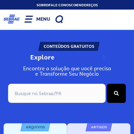
SOBRE
FALE CONOSCO
ENDEREÇOS
MENU
CONTEÚDOS GRATUITOS
Explore
N
o
s
s
o
s
A
Encontre a solução que você precisa
e Transforme Seu Negócio
ARQUIVOS
ARTIGOS