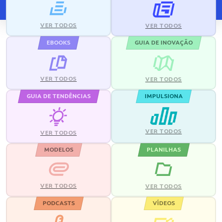
VER TODOS
VER TODOS
EBOOKS
GUIA DE INOVAÇÃO
VER TODOS
VER TODOS
GUIA DE TENDÊNCIAS
IMPULSIONA
VER TODOS
VER TODOS
MODELOS
PLANILHAS
VER TODOS
VER TODOS
PODCASTS
VÍDEOS