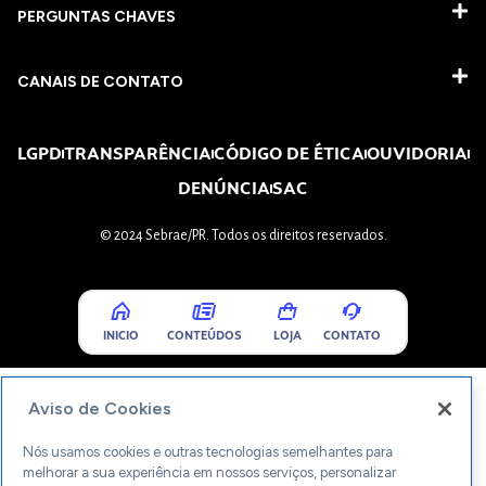
PERGUNTAS CHAVES​
CANAIS DE CONTATO
LGPD
TRANSPARÊNCIA
CÓDIGO DE ÉTICA
OUVIDORIA
DENÚNCIA
SAC
© 2024 Sebrae/PR. Todos os direitos reservados.
INICIO
CONTEÚDOS
LOJA
CONTATO
Aviso de Cookies
Nós usamos cookies e outras tecnologias semelhantes para
melhorar a sua experiência em nossos serviços, personalizar