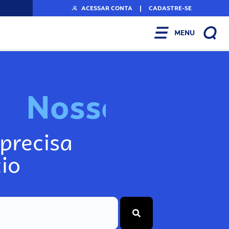
ACESSAR CONTA
|
CADASTRE-SE
MENU
N
o
s
s
o
s
I
n
f
o
precisa
io