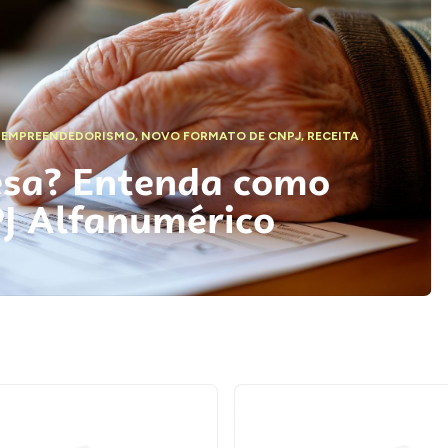
,
EMPREENDEDORISMO
,
NOVO FORMATO DE CNPJ
,
RECEITA
esa? Entenda como
PJ Alfanumérico