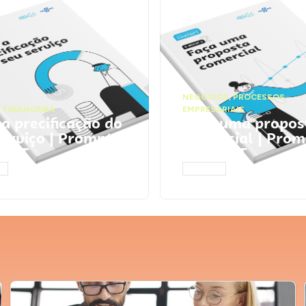
NEGÓCIOS
,
PROCESSOS
 FINANCEIRA
EMPRESARIAIS
 a precificação do
Faça uma propos
serviço | Prompts
comercial | Prom
tGPT
ChatGPT
AR
ACESSAR