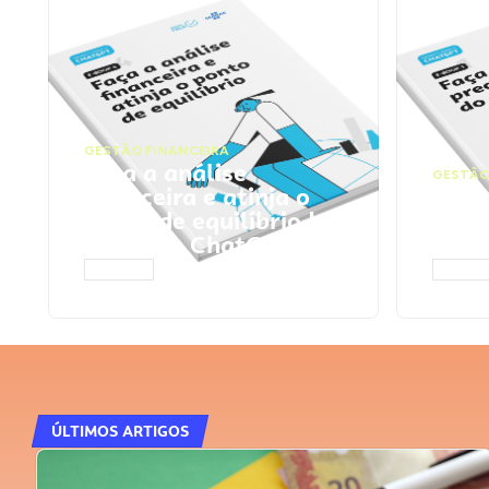
GESTÃO FINANCEIRA
Faça a análise
GESTÃO
financeira e atinja o
Faça
ponto de equilíbrio |
seu 
Prompts ChatGPT
Cha
ACESSAR
ACESS
ÚLTIMOS ARTIGOS