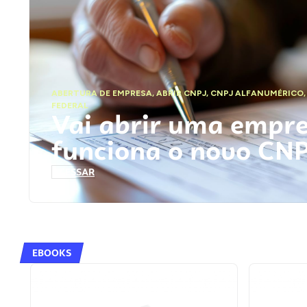
ABERTURA DE EMPRESA
,
ABRIR CNPJ
,
CNPJ ALFANUMÉRICO
FEDERAL
Vai abrir uma empr
funciona o novo CN
ACESSAR
EBOOKS