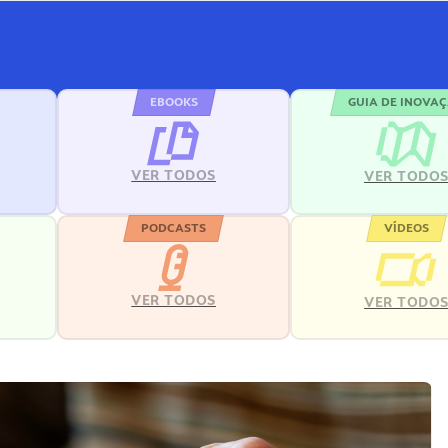
EBOOKS
GUIA DE INOVA
VER TODOS
VER TODO
PODCASTS
VÍDEOS
VER TODOS
VER TODO