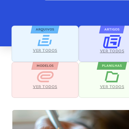
ARQUIVOS
ARTIGOS
VER TODOS
VER TODOS
MODELOS
PLANILHAS
VER TODOS
VER TODOS