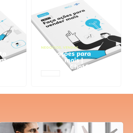
NEGÓCIOS
,
VENDAS
ta
Faça ações para
pts
vender mais |
Prompts ChatGPT
ACESSAR