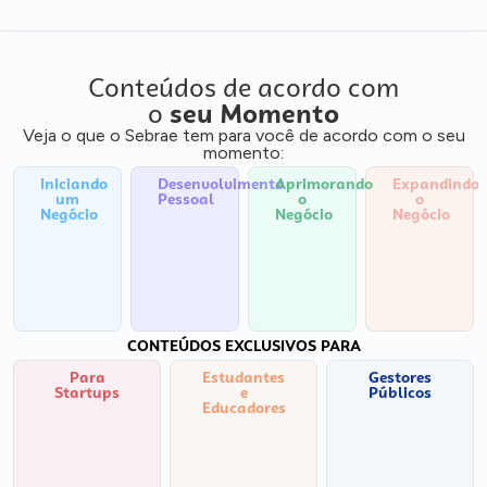
Conteúdos de acordo com
o
seu Momento
Veja o que o Sebrae tem para você de acordo com o seu
momento:
Iniciando
Desenvolvimento
Aprimorando
Expandindo
um
Pessoal
o
o
Negócio
Negócio
Negócio
CONTEÚDOS EXCLUSIVOS PARA
Para
Estudantes
Gestores
Startups
e
Públicos
Educadores