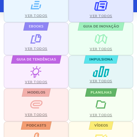
VER TODOS
VER TODOS
EBOOKS
GUIA DE INOVAÇÃO
VER TODOS
VER TODOS
GUIA DE TENDÊNCIAS
IMPULSIONA
VER TODOS
VER TODOS
MODELOS
PLANILHAS
VER TODOS
VER TODOS
PODCASTS
VÍDEOS