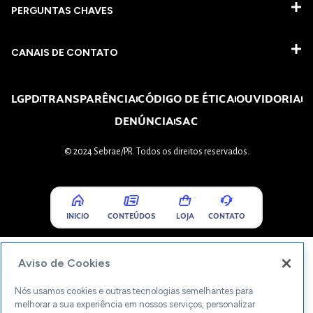
PERGUNTAS CHAVES​
CANAIS DE CONTATO
LGPD
TRANSPARÊNCIA
CÓDIGO DE ÉTICA
OUVIDORIA
DENÚNCIA
SAC
© 2024 Sebrae/PR. Todos os direitos reservados.
INICIO
CONTEÚDOS
LOJA
CONTATO
Aviso de Cookies
Nós usamos cookies e outras tecnologias semelhantes para
melhorar a sua experiência em nossos serviços, personalizar