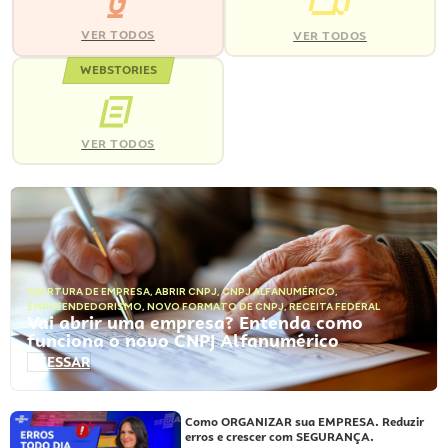
VER TODOS
VER TODOS
WEBSTORIES
VER TODOS
ABERTURA DE EMPRESA
,
ABRIR CNPJ
,
CNPJ ALFANUMÉRICO
,
EMPREENDEDORISMO
,
NOVO FORMATO DE CNPJ
,
RECEITA FEDERAL
Vai abrir uma empresa? Entenda como
funciona o novo CNPJ Alfanumérico
ACESSAR
Como ORGANIZAR sua EMPRESA. Reduzir
erros e crescer com SEGURANÇA.