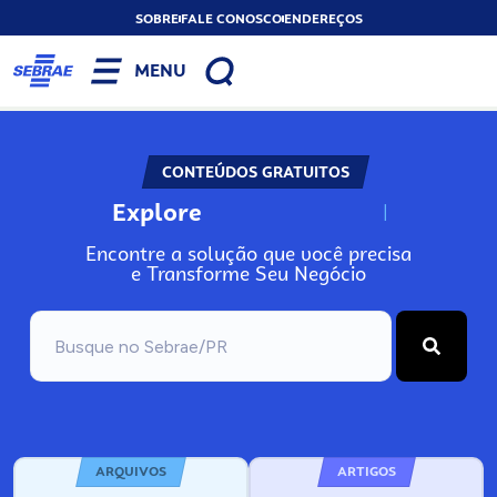
SOBRE
FALE CONOSCO
ENDEREÇOS
MENU
CONTEÚDOS GRATUITOS
Explore
N
o
s
s
o
s
A
Encontre a solução que você precisa
e Transforme Seu Negócio
ARQUIVOS
ARTIGOS