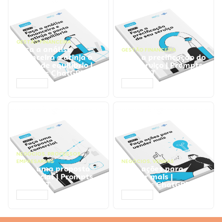
GESTÃO FINANCEIRA
Faça a análise
GESTÃO FINANCEIRA
financeira e atinja o
Faça a precificação do
ponto de equilíbrio |
seu serviço | Prompts
Prompts ChatGPT
ChatGPT
ACESSAR
ACESSAR
NEGÓCIOS
,
PROCESSOS
EMPRESARIAIS
NEGÓCIOS
,
VENDAS
Faça uma proposta
Faça ações para
comercial | Prompts
vender mais |
ChatGPT
Prompts ChatGPT
ACESSAR
ACESSAR