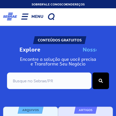
SOBRE
FALE CONOSCO
ENDEREÇOS
MENU
CONTEÚDOS GRATUITOS
Explore
N
o
s
s
o
s
I
n
f
o
Encontre a solução que você precisa
e Transforme Seu Negócio
ARQUIVOS
ARTIGOS