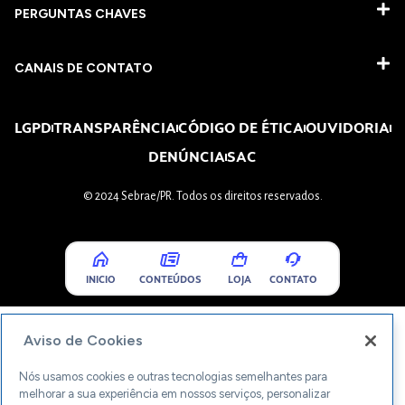
PERGUNTAS CHAVES​
CANAIS DE CONTATO
LGPD
TRANSPARÊNCIA
CÓDIGO DE ÉTICA
OUVIDORIA
DENÚNCIA
SAC
© 2024 Sebrae/PR. Todos os direitos reservados.
INICIO
CONTEÚDOS
LOJA
CONTATO
Aviso de Cookies
Nós usamos cookies e outras tecnologias semelhantes para
melhorar a sua experiência em nossos serviços, personalizar