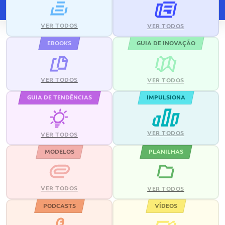
VER TODOS
VER TODOS
EBOOKS
GUIA DE INOVAÇÃO
VER TODOS
VER TODOS
GUIA DE TENDÊNCIAS
IMPULSIONA
VER TODOS
VER TODOS
MODELOS
PLANILHAS
VER TODOS
VER TODOS
PODCASTS
VÍDEOS