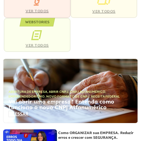
VER TODOS
VER TODOS
WEBSTORIES
VER TODOS
ABERTURA DE EMPRESA
,
ABRIR CNPJ
,
CNPJ ALFANUMÉRICO
,
EMPREENDEDORISMO
,
NOVO FORMATO DE CNPJ
,
RECEITA FEDERAL
Vai abrir uma empresa? Entenda como
funciona o novo CNPJ Alfanumérico
ACESSAR
Como ORGANIZAR sua EMPRESA. Reduzir
erros e crescer com SEGURANÇA.