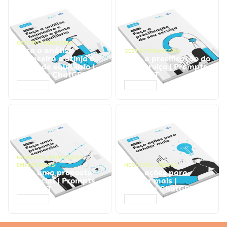
GESTÃO FINANCEIRA
Faça a análise
GESTÃO FINANCEIRA
financeira e atinja o
Faça a precificação do
ponto de equilíbrio |
seu serviço | Prompts
Prompts ChatGPT
ChatGPT
ACESSAR
ACESSAR
NEGÓCIOS
,
PROCESSOS
EMPRESARIAIS
NEGÓCIOS
,
VENDAS
Faça uma proposta
Faça ações para
comercial | Prompts
vender mais |
ChatGPT
Prompts ChatGPT
ACESSAR
ACESSAR