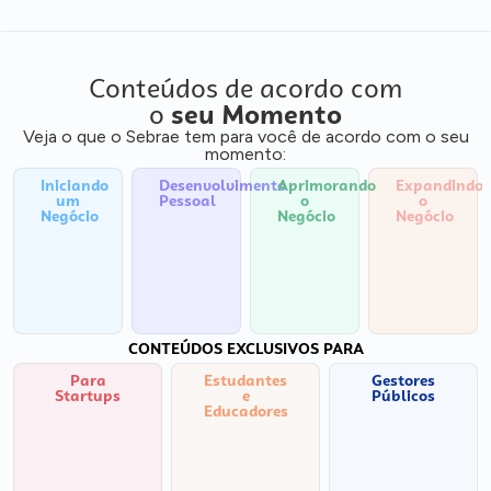
Conteúdos de acordo com
o
seu Momento
Veja o que o Sebrae tem para você de acordo com o seu
momento:
Iniciando
Desenvolvimento
Aprimorando
Expandindo
um
Pessoal
o
o
Negócio
Negócio
Negócio
CONTEÚDOS EXCLUSIVOS PARA
Para
Estudantes
Gestores
Startups
e
Públicos
Educadores