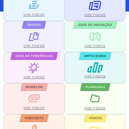
VER TODOS
VER TODOS
EBOOKS
GUIA DE INOVAÇÃO
VER TODOS
VER TODOS
GUIA DE TENDÊNCIAS
IMPULSIONA
VER TODOS
VER TODOS
MODELOS
PLANILHAS
VER TODOS
VER TODOS
PODCASTS
VÍDEOS