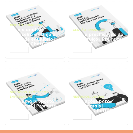
GESTÃO FINANCEIRA
Faça a análise
GESTÃO FINANCEIRA
financeira e atinja o
Faça a precificação do
ponto de equilíbrio |
seu serviço | Prompts
Prompts ChatGPT
ChatGPT
ACESSAR
ACESSAR
NEGÓCIOS
,
PROCESSOS
EMPRESARIAIS
NEGÓCIOS
,
VENDAS
Faça uma proposta
Faça ações para
comercial | Prompts
vender mais |
ChatGPT
Prompts ChatGPT
ACESSAR
ACESSAR