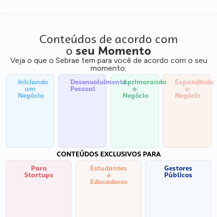
Conteúdos de acordo com
o
seu Momento
Veja o que o Sebrae tem para você de acordo com o seu
momento:
Iniciando
Desenvolvimento
Aprimorando
Expandindo
um
Pessoal
o
o
Negócio
Negócio
Negócio
CONTEÚDOS EXCLUSIVOS PARA
Para
Estudantes
Gestores
Startups
e
Públicos
Educadores