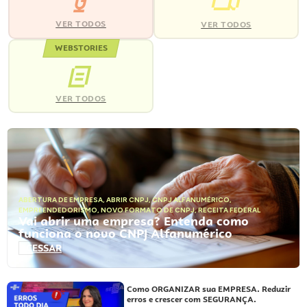
VER TODOS
VER TODOS
WEBSTORIES
VER TODOS
ABERTURA DE EMPRESA
,
ABRIR CNPJ
,
CNPJ ALFANUMÉRICO
,
EMPREENDEDORISMO
,
NOVO FORMATO DE CNPJ
,
RECEITA FEDERAL
Vai abrir uma empresa? Entenda como
funciona o novo CNPJ Alfanumérico
ACESSAR
Como ORGANIZAR sua EMPRESA. Reduzir
erros e crescer com SEGURANÇA.