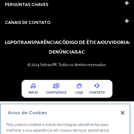
PERGUNTAS CHAVES​
CANAIS DE CONTATO
LGPD
TRANSPARÊNCIA
CÓDIGO DE ÉTICA
OUVIDORIA
DENÚNCIA
SAC
© 2024 Sebrae/PR. Todos os direitos reservados.
INICIO
CONTEÚDOS
LOJA
CONTATO
Aviso de Cookies
Nós usamos cookies e outras tecnologias semelhantes para
melhorar a sua experiência em nossos serviços, personalizar