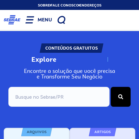
SOBRE
FALE CONOSCO
ENDEREÇOS
MENU
CONTEÚDOS GRATUITOS
Explore
N
o
s
s
o
s
A
Encontre a solução que você precisa
e Transforme Seu Negócio
ARQUIVOS
ARTIGOS