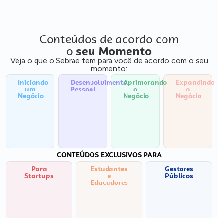
Conteúdos de acordo com
o
seu Momento
Veja o que o Sebrae tem para você de acordo com o seu
momento:
Iniciando
Desenvolvimento
Aprimorando
Expandindo
um
Pessoal
o
o
Negócio
Negócio
Negócio
CONTEÚDOS EXCLUSIVOS PARA
Para
Estudantes
Gestores
Startups
e
Públicos
Educadores