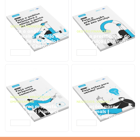
GESTÃO FINANCEIRA
Faça a análise
GESTÃO FINANCEIRA
financeira e atinja o
Faça a precificação do
ponto de equilíbrio |
seu serviço | Prompts
Prompts ChatGPT
ChatGPT
ACESSAR
ACESSAR
NEGÓCIOS
,
PROCESSOS
EMPRESARIAIS
NEGÓCIOS
,
VENDAS
Faça uma proposta
Faça ações para
comercial | Prompts
vender mais |
ChatGPT
Prompts ChatGPT
ACESSAR
ACESSAR