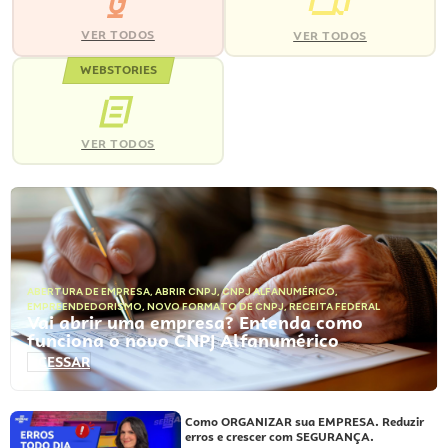
VER TODOS
VER TODOS
WEBSTORIES
VER TODOS
ABERTURA DE EMPRESA
,
ABRIR CNPJ
,
CNPJ ALFANUMÉRICO
,
EMPREENDEDORISMO
,
NOVO FORMATO DE CNPJ
,
RECEITA FEDERAL
Vai abrir uma empresa? Entenda como
funciona o novo CNPJ Alfanumérico
ACESSAR
Como ORGANIZAR sua EMPRESA. Reduzir
erros e crescer com SEGURANÇA.