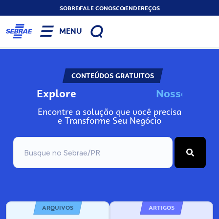
SOBRE
FALE CONOSCO
ENDEREÇOS
MENU
CONTEÚDOS GRATUITOS
Explore
N
o
s
s
o
s
A
I
n
Encontre a solução que você precisa
e Transforme Seu Negócio
ARQUIVOS
ARTIGOS