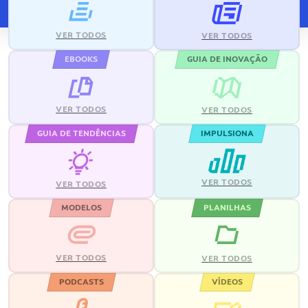
VER TODOS
VER TODOS
EBOOKS
GUIA DE INOVAÇÃO
VER TODOS
VER TODOS
GUIA DE TENDÊNCIAS
IMPULSIONA
VER TODOS
VER TODOS
MODELOS
PLANILHAS
VER TODOS
VER TODOS
PODCASTS
VÍDEOS