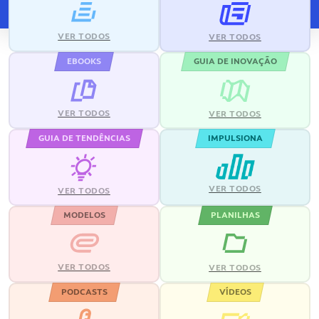
VER TODOS
VER TODOS
EBOOKS
GUIA DE INOVAÇÃO
VER TODOS
VER TODOS
GUIA DE TENDÊNCIAS
IMPULSIONA
VER TODOS
VER TODOS
MODELOS
PLANILHAS
VER TODOS
VER TODOS
PODCASTS
VÍDEOS