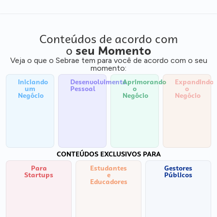
Conteúdos de acordo com
o
seu Momento
Veja o que o Sebrae tem para você de acordo com o seu
momento:
Iniciando
Desenvolvimento
Aprimorando
Expandindo
um
Pessoal
o
o
Negócio
Negócio
Negócio
CONTEÚDOS EXCLUSIVOS PARA
Para
Estudantes
Gestores
Startups
e
Públicos
Educadores