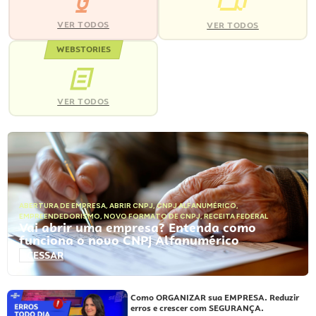
VER TODOS
VER TODOS
WEBSTORIES
VER TODOS
ABERTURA DE EMPRESA
,
ABRIR CNPJ
,
CNPJ ALFANUMÉRICO
,
EMPREENDEDORISMO
,
NOVO FORMATO DE CNPJ
,
RECEITA FEDERAL
Vai abrir uma empresa? Entenda como
funciona o novo CNPJ Alfanumérico
ACESSAR
Como ORGANIZAR sua EMPRESA. Reduzir
erros e crescer com SEGURANÇA.