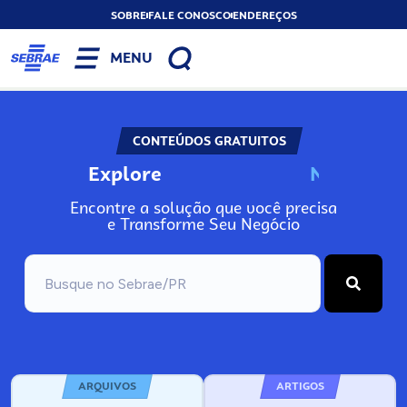
SOBRE
FALE CONOSCO
ENDEREÇOS
MENU
CONTEÚDOS GRATUITOS
Explore
N
o
s
s
o
s
P
o
Encontre a solução que você precisa
e Transforme Seu Negócio
ARQUIVOS
ARTIGOS