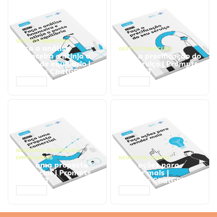
GESTÃO FINANCEIRA
Faça a análise
GESTÃO FINANCEIRA
financeira e atinja o
Faça a precificação do
ponto de equilíbrio |
seu serviço | Prompts
Prompts ChatGPT
ChatGPT
ACESSAR
ACESSAR
NEGÓCIOS
,
PROCESSOS
EMPRESARIAIS
NEGÓCIOS
,
VENDAS
Faça uma proposta
Faça ações para
comercial | Prompts
vender mais |
ChatGPT
Prompts ChatGPT
ACESSAR
ACESSAR