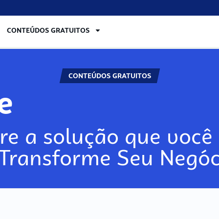
CONTEÚDOS GRATUITOS
CONTEÚDOS GRATUITOS
lore
re a solução que você 
 Transforme Seu Negóc