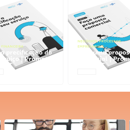
NEGÓCIOS
,
PROCESSOS
 FINANCEIRA
EMPRESARIAIS
 a precificação do
Faça uma propos
serviço | Prompts
comercial | Prom
tGPT
ChatGPT
AR
ACESSAR