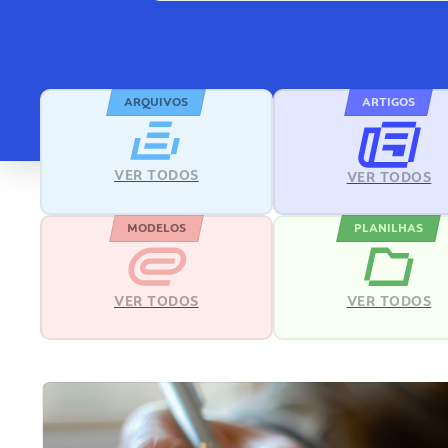
ARQUIVOS
ARTIGOS
VER TODOS
VER TODOS
MODELOS
PLANILHAS
VER TODOS
VER TODOS