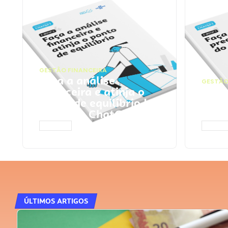
GESTÃO FINANCEIRA
Faça a análise
GESTÃO
financeira e atinja o
Faça
ponto de equilíbrio |
seu 
Prompts ChatGPT
Cha
ACESSAR
ACESS
ÚLTIMOS ARTIGOS