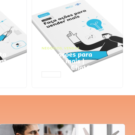
NEGÓCIOS
,
VENDAS
ta
Faça ações para
pts
vender mais |
Prompts ChatGPT
ACESSAR