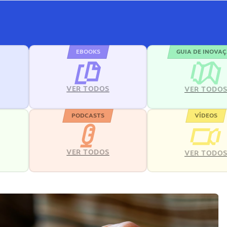
EBOOKS
GUIA DE INOVA
VER TODOS
VER TODO
PODCASTS
VÍDEOS
VER TODOS
VER TODO