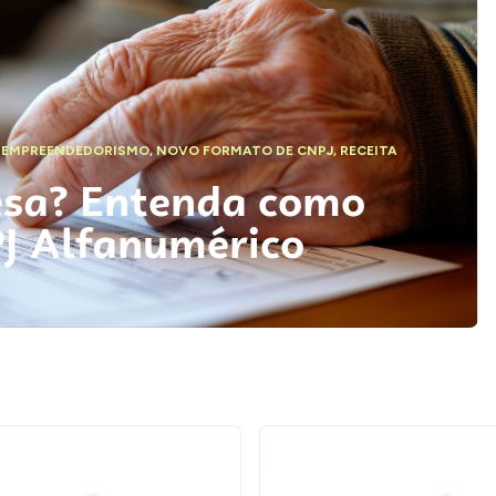
,
EMPREENDEDORISMO
,
NOVO FORMATO DE CNPJ
,
RECEITA
esa? Entenda como
PJ Alfanumérico