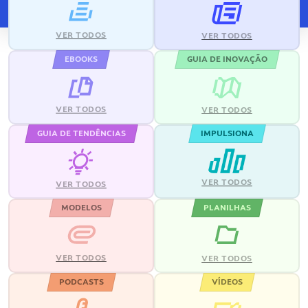
VER TODOS
VER TODOS
EBOOKS
GUIA DE INOVAÇÃO
VER TODOS
VER TODOS
GUIA DE TENDÊNCIAS
IMPULSIONA
VER TODOS
VER TODOS
MODELOS
PLANILHAS
VER TODOS
VER TODOS
PODCASTS
VÍDEOS