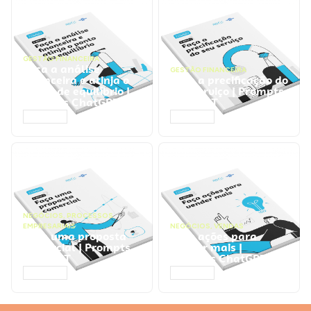
GESTÃO FINANCEIRA
Faça a análise
GESTÃO FINANCEIRA
financeira e atinja o
Faça a precificação do
ponto de equilíbrio |
seu serviço | Prompts
Prompts ChatGPT
ChatGPT
ACESSAR
ACESSAR
NEGÓCIOS
,
PROCESSOS
EMPRESARIAIS
NEGÓCIOS
,
VENDAS
Faça uma proposta
Faça ações para
comercial | Prompts
vender mais |
ChatGPT
Prompts ChatGPT
ACESSAR
ACESSAR