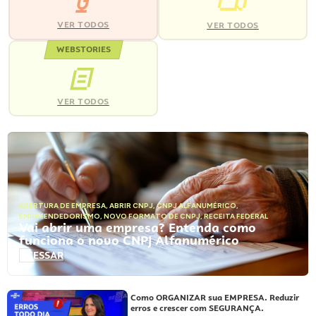
VER TODOS
VER TODOS
WEBSTORIES
VER TODOS
ABERTURA DE EMPRESA
,
ABRIR CNPJ
,
CNPJ ALFANUMÉRICO
,
EMPREENDEDORISMO
,
NOVO FORMATO DE CNPJ
,
RECEITA FEDERAL
Vai abrir uma empresa? Entenda como
funciona o novo CNPJ Alfanumérico
ACESSAR
Como ORGANIZAR sua EMPRESA. Reduzir
erros e crescer com SEGURANÇA.