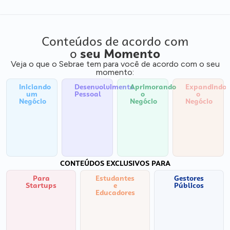
Conteúdos de acordo com
o
seu Momento
Veja o que o Sebrae tem para você de acordo com o seu
momento:
Iniciando
Desenvolvimento
Aprimorando
Expandindo
um
Pessoal
o
o
Negócio
Negócio
Negócio
CONTEÚDOS EXCLUSIVOS PARA
Para
Estudantes
Gestores
Startups
e
Públicos
Educadores