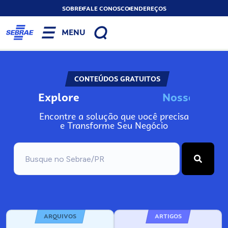
SOBRE
FALE CONOSCO
ENDEREÇOS
MENU
CONTEÚDOS GRATUITOS
Explore
N
o
s
s
o
s
I
n
f
o
Encontre a solução que você precisa
e Transforme Seu Negócio
ARQUIVOS
ARTIGOS