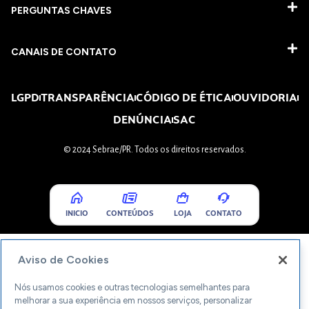
PERGUNTAS CHAVES​
CANAIS DE CONTATO
LGPD
TRANSPARÊNCIA
CÓDIGO DE ÉTICA
OUVIDORIA
DENÚNCIA
SAC
© 2024 Sebrae/PR. Todos os direitos reservados.
INICIO
CONTEÚDOS
LOJA
CONTATO
Aviso de Cookies
Nós usamos cookies e outras tecnologias semelhantes para
melhorar a sua experiência em nossos serviços, personalizar