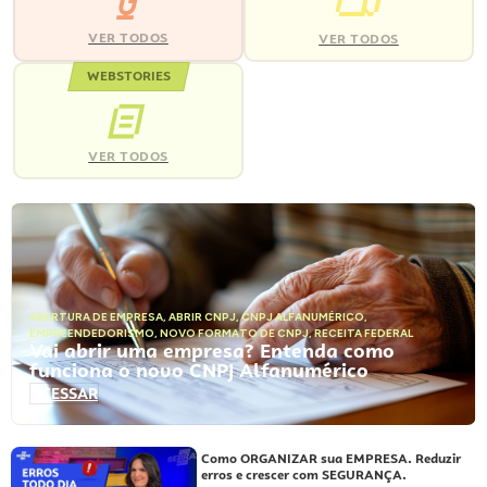
VER TODOS
VER TODOS
WEBSTORIES
VER TODOS
ABERTURA DE EMPRESA
,
ABRIR CNPJ
,
CNPJ ALFANUMÉRICO
,
EMPREENDEDORISMO
,
NOVO FORMATO DE CNPJ
,
RECEITA FEDERAL
Vai abrir uma empresa? Entenda como
funciona o novo CNPJ Alfanumérico
ACESSAR
Como ORGANIZAR sua EMPRESA. Reduzir
erros e crescer com SEGURANÇA.