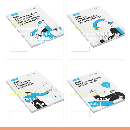
GESTÃO FINANCEIRA
Faça a análise
GESTÃO FINANCEIRA
financeira e atinja o
Faça a precificação do
ponto de equilíbrio |
seu serviço | Prompts
Prompts ChatGPT
ChatGPT
ACESSAR
ACESSAR
NEGÓCIOS
,
PROCESSOS
EMPRESARIAIS
NEGÓCIOS
,
VENDAS
Faça uma proposta
Faça ações para
comercial | Prompts
vender mais |
ChatGPT
Prompts ChatGPT
ACESSAR
ACESSAR