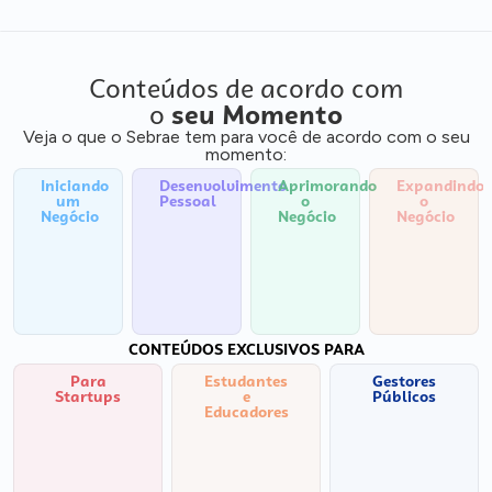
Conteúdos de acordo com
o
seu Momento
Veja o que o Sebrae tem para você de acordo com o seu
momento:
Iniciando
Desenvolvimento
Aprimorando
Expandindo
um
Pessoal
o
o
Negócio
Negócio
Negócio
CONTEÚDOS EXCLUSIVOS PARA
Para
Estudantes
Gestores
Startups
e
Públicos
Educadores