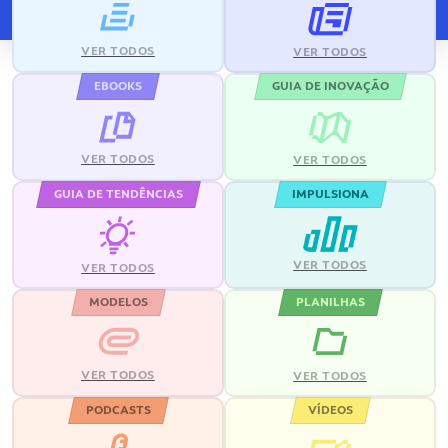
VER TODOS
VER TODOS
EBOOKS
GUIA DE INOVAÇÃO
VER TODOS
VER TODOS
GUIA DE TENDÊNCIAS
IMPULSIONA
VER TODOS
VER TODOS
MODELOS
PLANILHAS
VER TODOS
VER TODOS
PODCASTS
VÍDEOS