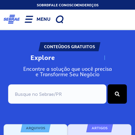
SOBRE
FALE CONOSCO
ENDEREÇOS
MENU
CONTEÚDOS GRATUITOS
Explore
N
o
s
s
o
s
A
Encontre a solução que você precisa
e Transforme Seu Negócio
ARQUIVOS
ARTIGOS