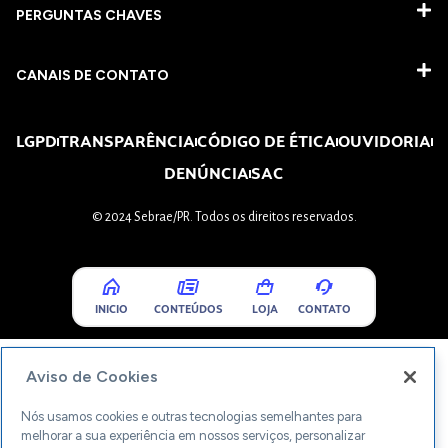
PERGUNTAS CHAVES​
CANAIS DE CONTATO
LGPD
TRANSPARÊNCIA
CÓDIGO DE ÉTICA
OUVIDORIA
DENÚNCIA
SAC
© 2024 Sebrae/PR. Todos os direitos reservados.
INICIO
CONTEÚDOS
LOJA
CONTATO
Aviso de Cookies
Nós usamos cookies e outras tecnologias semelhantes para
melhorar a sua experiência em nossos serviços, personalizar