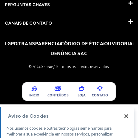
PERGUNTAS CHAVES​
CANAIS DE CONTATO
LGPD
TRANSPARÊNCIA
CÓDIGO DE ÉTICA
OUVIDORIA
DENÚNCIA
SAC
© 2024 Sebrae/PR. Todos os direitos reservados.
INICIO
CONTEÚDOS
LOJA
CONTATO
Aviso de Cookies
Nós usamos cookies e outras tecnologias semelhantes para
melhorar a sua experiência em nossos serviços, personalizar