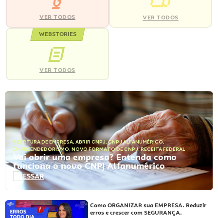
VER TODOS
VER TODOS
WEBSTORIES
VER TODOS
ABERTURA DE EMPRESA
,
ABRIR CNPJ
,
CNPJ ALFANUMÉRICO
,
EMPREENDEDORISMO
,
NOVO FORMATO DE CNPJ
,
RECEITA FEDERAL
Vai abrir uma empresa? Entenda como
funciona o novo CNPJ Alfanumérico
ACESSAR
Como ORGANIZAR sua EMPRESA. Reduzir
erros e crescer com SEGURANÇA.