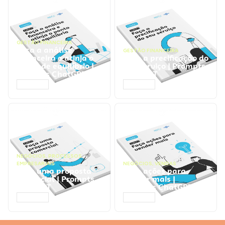
GESTÃO FINANCEIRA
Faça a análise
GESTÃO FINANCEIRA
financeira e atinja o
Faça a precificação do
ponto de equilíbrio |
seu serviço | Prompts
Prompts ChatGPT
ChatGPT
ACESSAR
ACESSAR
NEGÓCIOS
,
PROCESSOS
EMPRESARIAIS
NEGÓCIOS
,
VENDAS
Faça uma proposta
Faça ações para
comercial | Prompts
vender mais |
ChatGPT
Prompts ChatGPT
ACESSAR
ACESSAR