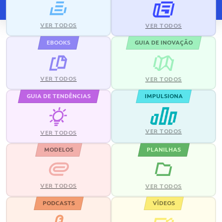
VER TODOS
VER TODOS
EBOOKS
GUIA DE INOVAÇÃO
VER TODOS
VER TODOS
GUIA DE TENDÊNCIAS
IMPULSIONA
VER TODOS
VER TODOS
MODELOS
PLANILHAS
VER TODOS
VER TODOS
PODCASTS
VÍDEOS