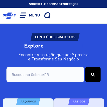
SOBRE
FALE CONOSCO
ENDEREÇOS
MENU
CONTEÚDOS GRATUITOS
Explore
N
o
s
s
o
s
A
Encontre a solução que você precisa
e Transforme Seu Negócio
ARQUIVOS
ARTIGOS