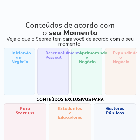
Conteúdos de acordo com
o
seu Momento
Veja o que o Sebrae tem para você de acordo com o seu
momento:
Iniciando
Desenvolvimento
Aprimorando
Expandindo
um
Pessoal
o
o
Negócio
Negócio
Negócio
CONTEÚDOS EXCLUSIVOS PARA
Para
Estudantes
Gestores
Startups
e
Públicos
Educadores