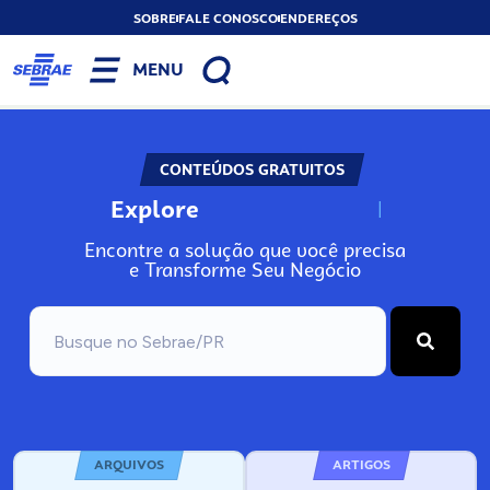
SOBRE
FALE CONOSCO
ENDEREÇOS
MENU
CONTEÚDOS GRATUITOS
Explore
o
s
s
o
s
A
r
N
Encontre a solução que você precisa
e Transforme Seu Negócio
ARQUIVOS
ARTIGOS