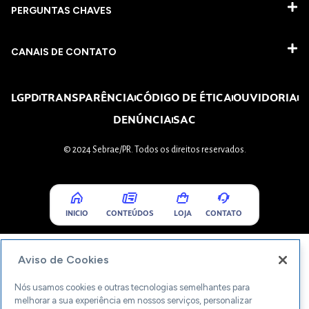
PERGUNTAS CHAVES​
CANAIS DE CONTATO
LGPD
TRANSPARÊNCIA
CÓDIGO DE ÉTICA
OUVIDORIA
DENÚNCIA
SAC
© 2024 Sebrae/PR. Todos os direitos reservados.
INICIO
CONTEÚDOS
LOJA
CONTATO
Aviso de Cookies
Nós usamos cookies e outras tecnologias semelhantes para
melhorar a sua experiência em nossos serviços, personalizar