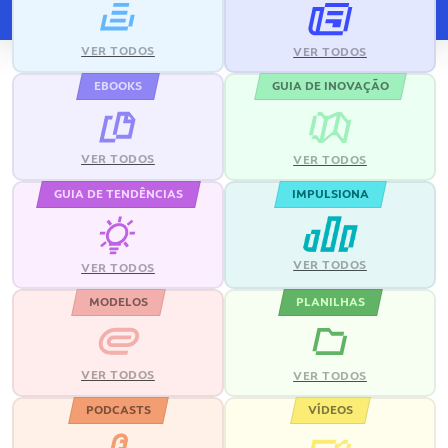
VER TODOS
VER TODOS
EBOOKS
GUIA DE INOVAÇÃO
VER TODOS
VER TODOS
GUIA DE TENDÊNCIAS
IMPULSIONA
VER TODOS
VER TODOS
MODELOS
PLANILHAS
VER TODOS
VER TODOS
PODCASTS
VÍDEOS