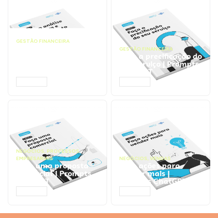
GESTÃO FINANCEIRA
Faça a análise
GESTÃO FINANCEIRA
financeira e atinja o
Faça a precificação do
ponto de equilíbrio |
seu serviço | Prompts
Prompts ChatGPT
ChatGPT
ACESSAR
ACESSAR
NEGÓCIOS
,
PROCESSOS
EMPRESARIAIS
NEGÓCIOS
,
VENDAS
Faça uma proposta
Faça ações para
comercial | Prompts
vender mais |
ChatGPT
Prompts ChatGPT
ACESSAR
ACESSAR