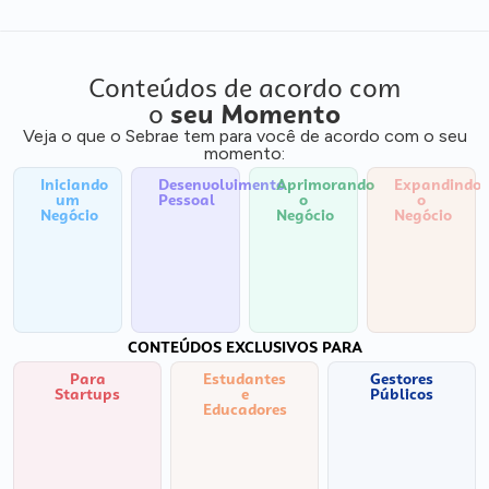
Conteúdos de acordo com
o
seu Momento
Veja o que o Sebrae tem para você de acordo com o seu
momento:
Iniciando
Desenvolvimento
Aprimorando
Expandindo
um
Pessoal
o
o
Negócio
Negócio
Negócio
CONTEÚDOS EXCLUSIVOS PARA
Para
Estudantes
Gestores
Startups
e
Públicos
Educadores