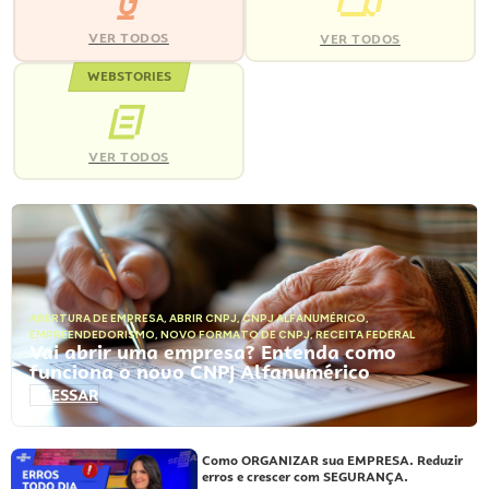
VER TODOS
VER TODOS
WEBSTORIES
VER TODOS
ABERTURA DE EMPRESA
,
ABRIR CNPJ
,
CNPJ ALFANUMÉRICO
,
EMPREENDEDORISMO
,
NOVO FORMATO DE CNPJ
,
RECEITA FEDERAL
Vai abrir uma empresa? Entenda como
funciona o novo CNPJ Alfanumérico
ACESSAR
Como ORGANIZAR sua EMPRESA. Reduzir
erros e crescer com SEGURANÇA.