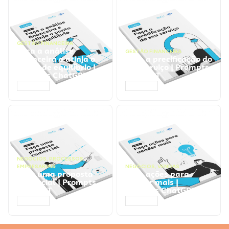
GESTÃO FINANCEIRA
Faça a análise
GESTÃO FINANCEIRA
financeira e atinja o
Faça a precificação do
ponto de equilíbrio |
seu serviço | Prompts
Prompts ChatGPT
ChatGPT
ACESSAR
ACESSAR
NEGÓCIOS
,
PROCESSOS
EMPRESARIAIS
NEGÓCIOS
,
VENDAS
Faça uma proposta
Faça ações para
comercial | Prompts
vender mais |
ChatGPT
Prompts ChatGPT
ACESSAR
ACESSAR