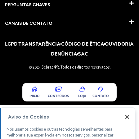
PERGUNTAS CHAVES​
CANAIS DE CONTATO
LGPD
TRANSPARÊNCIA
CÓDIGO DE ÉTICA
OUVIDORIA
DENÚNCIA
SAC
© 2024 Sebrae/PR. Todos os direitos reservados.
INICIO
CONTEÚDOS
LOJA
CONTATO
Aviso de Cookies
Nós usamos cookies e outras tecnologias semelhantes para
melhorar a sua experiência em nossos serviços, personalizar