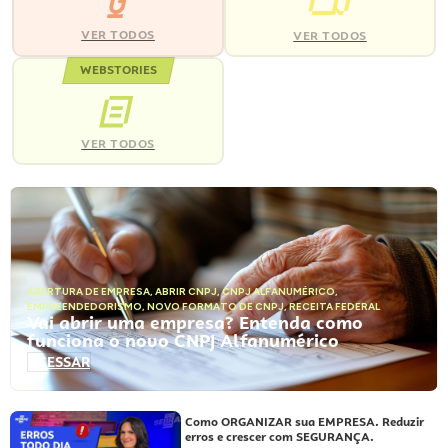
VER TODOS
VER TODOS
WEBSTORIES
VER TODOS
ABERTURA DE EMPRESA
,
ABRIR CNPJ
,
CNPJ ALFANUMÉRICO
,
EMPREENDEDORISMO
,
NOVO FORMATO DE CNPJ
,
RECEITA FEDERAL
Vai abrir uma empresa? Entenda como
funciona o novo CNPJ Alfanumérico
ACESSAR
Como ORGANIZAR sua EMPRESA. Reduzir
erros e crescer com SEGURANÇA.