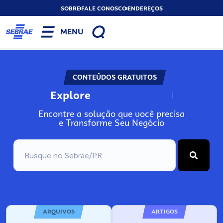
SOBRE
FALE CONOSCO
ENDEREÇOS
MENU
CONTEÚDOS GRATUITOS
Explore
N
o
s
s
o
s
A
Encontre a solução que você precisa
e Transforme Seu Negócio
ARQUIVOS
ARTIGOS