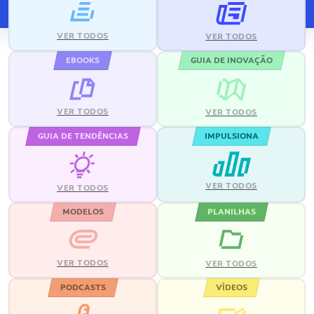
VER TODOS
VER TODOS
EBOOKS
GUIA DE INOVAÇÃO
VER TODOS
VER TODOS
GUIA DE TENDÊNCIAS
IMPULSIONA
VER TODOS
VER TODOS
MODELOS
PLANILHAS
VER TODOS
VER TODOS
PODCASTS
VÍDEOS