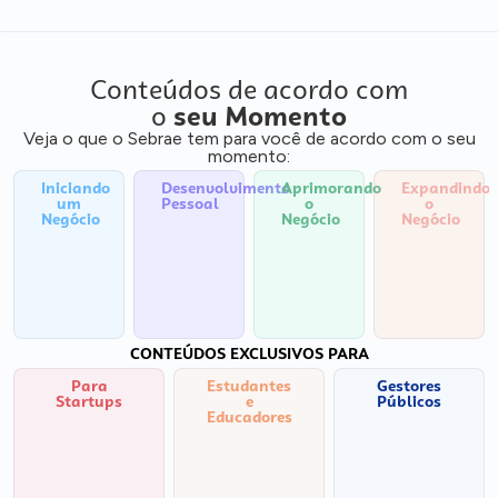
Conteúdos de acordo com
o
seu Momento
Veja o que o Sebrae tem para você de acordo com o seu
momento:
Iniciando
Desenvolvimento
Aprimorando
Expandindo
um
Pessoal
o
o
Negócio
Negócio
Negócio
CONTEÚDOS EXCLUSIVOS PARA
Para
Estudantes
Gestores
Startups
e
Públicos
Educadores