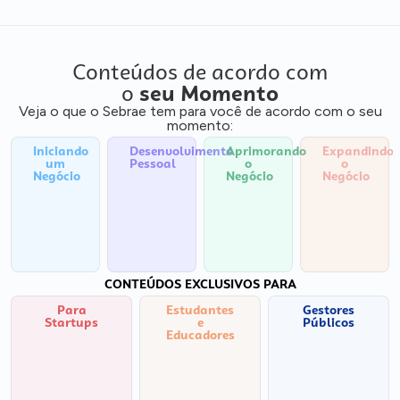
Conteúdos de acordo com
o
seu Momento
Veja o que o Sebrae tem para você de acordo com o seu
momento:
Iniciando
Desenvolvimento
Aprimorando
Expandindo
um
Pessoal
o
o
Negócio
Negócio
Negócio
CONTEÚDOS EXCLUSIVOS PARA
Para
Estudantes
Gestores
Startups
e
Públicos
Educadores