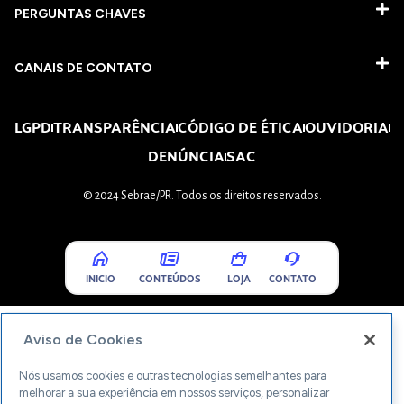
PERGUNTAS CHAVES​
CANAIS DE CONTATO
LGPD
TRANSPARÊNCIA
CÓDIGO DE ÉTICA
OUVIDORIA
DENÚNCIA
SAC
© 2024 Sebrae/PR. Todos os direitos reservados.
INICIO
CONTEÚDOS
LOJA
CONTATO
Aviso de Cookies
Nós usamos cookies e outras tecnologias semelhantes para
melhorar a sua experiência em nossos serviços, personalizar