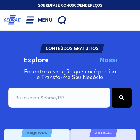
SOBRE
FALE CONOSCO
ENDEREÇOS
MENU
CONTEÚDOS GRATUITOS
Explore
N
o
s
s
o
s
I
n
f
o
Encontre a solução que você precisa
e Transforme Seu Negócio
ARQUIVOS
ARTIGOS