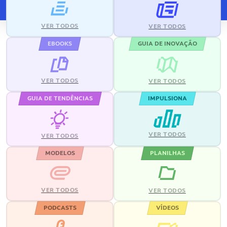
VER TODOS
VER TODOS
EBOOKS
GUIA DE INOVAÇÃO
VER TODOS
VER TODOS
GUIA DE TENDÊNCIAS
IMPULSIONA
VER TODOS
VER TODOS
MODELOS
PLANILHAS
VER TODOS
VER TODOS
PODCASTS
VÍDEOS