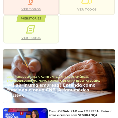
VER TODOS
VER TODOS
WEBSTORIES
VER TODOS
ABERTURA DE EMPRESA
,
ABRIR CNPJ
,
CNPJ ALFANUMÉRICO
,
EMPREENDEDORISMO
,
NOVO FORMATO DE CNPJ
,
RECEITA FEDERAL
Vai abrir uma empresa? Entenda como
funciona o novo CNPJ Alfanumérico
ACESSAR
Como ORGANIZAR sua EMPRESA. Reduzir
erros e crescer com SEGURANÇA.