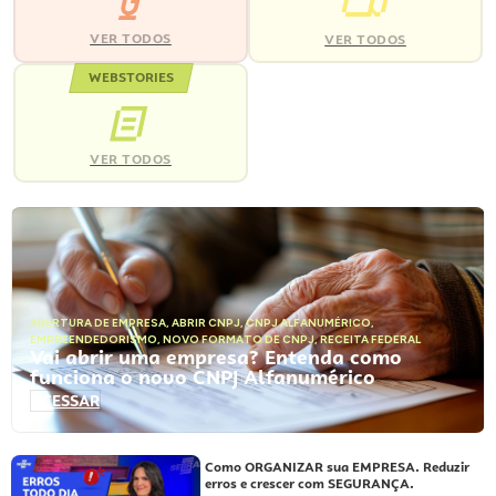
VER TODOS
VER TODOS
WEBSTORIES
VER TODOS
ABERTURA DE EMPRESA
,
ABRIR CNPJ
,
CNPJ ALFANUMÉRICO
,
EMPREENDEDORISMO
,
NOVO FORMATO DE CNPJ
,
RECEITA FEDERAL
Vai abrir uma empresa? Entenda como
funciona o novo CNPJ Alfanumérico
ACESSAR
Como ORGANIZAR sua EMPRESA. Reduzir
erros e crescer com SEGURANÇA.