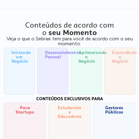
Conteúdos de acordo com
o
seu Momento
Veja o que o Sebrae tem para você de acordo com o seu
momento:
Iniciando
Desenvolvimento
Aprimorando
Expandindo
um
Pessoal
o
o
Negócio
Negócio
Negócio
CONTEÚDOS EXCLUSIVOS PARA
Para
Estudantes
Gestores
Startups
e
Públicos
Educadores