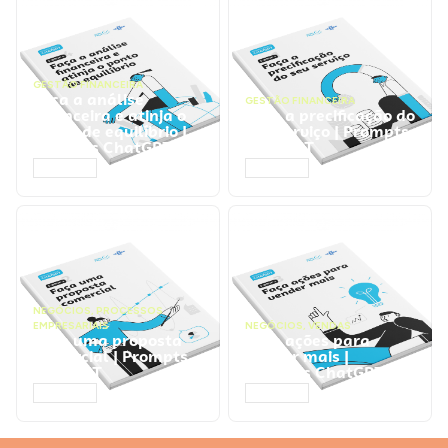
GESTÃO FINANCEIRA
Faça a análise
GESTÃO FINANCEIRA
financeira e atinja o
Faça a precificação do
ponto de equilíbrio |
seu serviço | Prompts
Prompts ChatGPT
ChatGPT
ACESSAR
ACESSAR
NEGÓCIOS
,
PROCESSOS
EMPRESARIAIS
NEGÓCIOS
,
VENDAS
Faça uma proposta
Faça ações para
comercial | Prompts
vender mais |
ChatGPT
Prompts ChatGPT
ACESSAR
ACESSAR