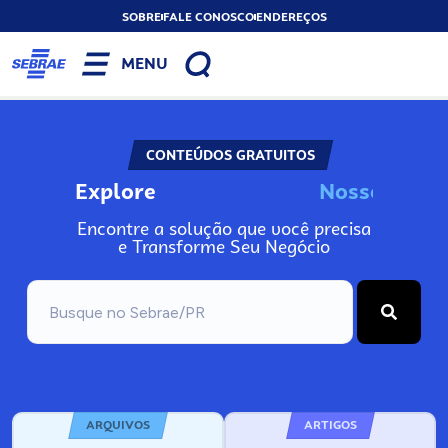
SOBRE
FALE CONOSCO
ENDEREÇOS
MENU
CONTEÚDOS GRATUITOS
Explore
N
o
s
s
o
s
I
n
f
o
Encontre a solução que você precisa
e Transforme Seu Negócio
ARQUIVOS
ARTIGOS