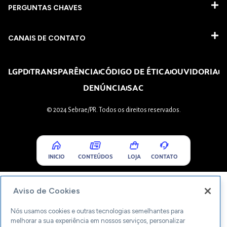
PERGUNTAS CHAVES​
CANAIS DE CONTATO
LGPD
TRANSPARÊNCIA
CÓDIGO DE ÉTICA
OUVIDORIA
DENÚNCIA
SAC
© 2024 Sebrae/PR. Todos os direitos reservados.
INICIO
CONTEÚDOS
LOJA
CONTATO
Aviso de Cookies
Nós usamos cookies e outras tecnologias semelhantes para
melhorar a sua experiência em nossos serviços, personalizar