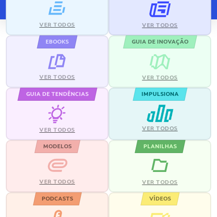
VER TODOS
VER TODOS
EBOOKS
GUIA DE INOVAÇÃO
VER TODOS
VER TODOS
GUIA DE TENDÊNCIAS
IMPULSIONA
VER TODOS
VER TODOS
MODELOS
PLANILHAS
VER TODOS
VER TODOS
PODCASTS
VÍDEOS