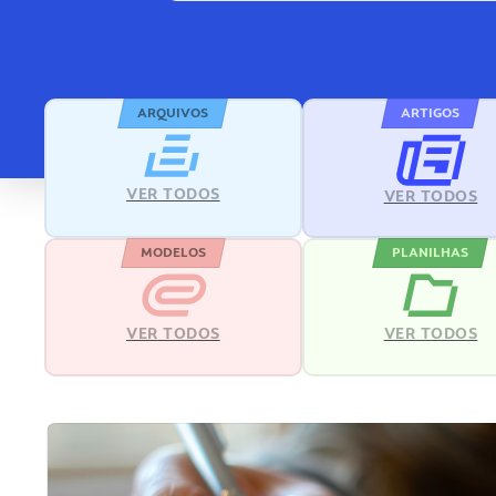
ARQUIVOS
ARTIGOS
VER TODOS
VER TODOS
MODELOS
PLANILHAS
VER TODOS
VER TODOS