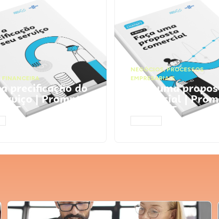
NEGÓCIOS
,
PROCESSOS
 FINANCEIRA
EMPRESARIAIS
 a precificação do
Faça uma propos
serviço | Prompts
comercial | Prom
tGPT
ChatGPT
AR
ACESSAR