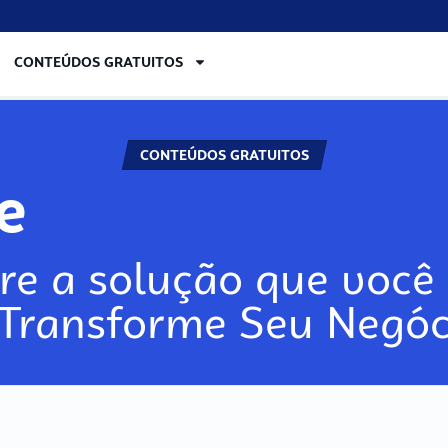
CONTEÚDOS GRATUITOS
CONTEÚDOS GRATUITOS
lore
re a solução que você 
 Transforme Seu Negóc