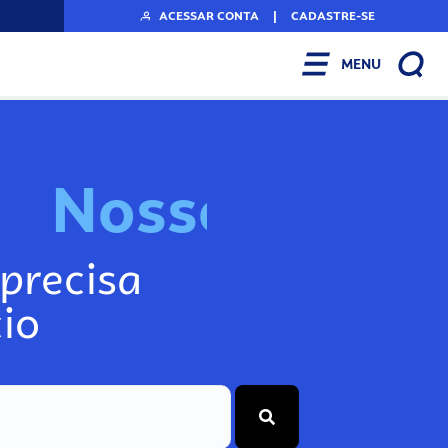
ACESSAR CONTA
|
CADASTRE-SE
MENU
N
o
s
s
o
s
A
r
precisa
io