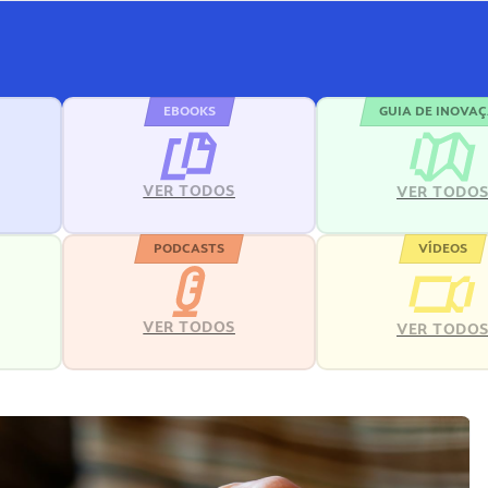
EBOOKS
GUIA DE INOVA
VER TODOS
VER TODO
PODCASTS
VÍDEOS
VER TODOS
VER TODO