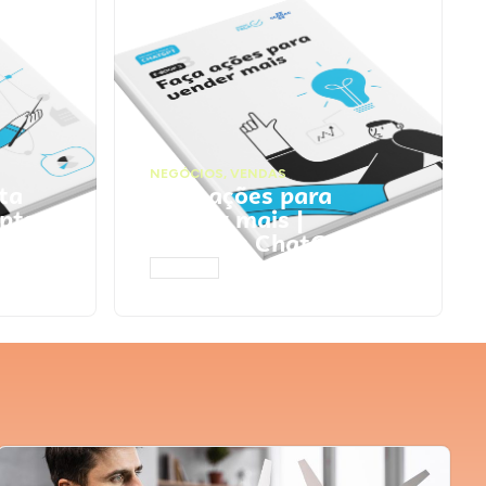
NEGÓCIOS
,
VENDAS
ta
Faça ações para
pts
vender mais |
Prompts ChatGPT
ACESSAR