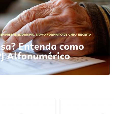
,
EMPREENDEDORISMO
,
NOVO FORMATO DE CNPJ
,
RECEITA
esa? Entenda como
PJ Alfanumérico