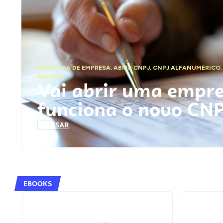
ABERTURA DE EMPRESA
,
ABRIR CNPJ
,
CNPJ ALFANUMÉRICO
FEDERAL
Vai abrir uma empr
funciona o novo CN
ACESSAR
EBOOKS