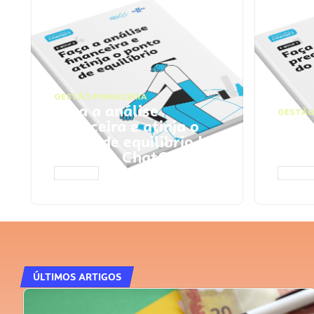
GESTÃO FINANCEIRA
Faça a análise
GESTÃO
financeira e atinja o
Faça
ponto de equilíbrio |
seu 
Prompts ChatGPT
Cha
ACESSAR
ACESS
ÚLTIMOS ARTIGOS