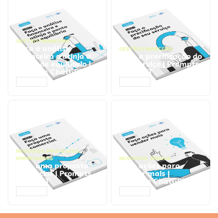
GESTÃO FINANCEIRA
Faça a análise
GESTÃO FINANCEIRA
financeira e atinja o
Faça a precificação do
ponto de equilíbrio |
seu serviço | Prompts
Prompts ChatGPT
ChatGPT
ACESSAR
ACESSAR
NEGÓCIOS
,
PROCESSOS
EMPRESARIAIS
NEGÓCIOS
,
VENDAS
Faça uma proposta
Faça ações para
comercial | Prompts
vender mais |
ChatGPT
Prompts ChatGPT
ACESSAR
ACESSAR