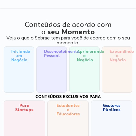
Conteúdos de acordo com
o
seu Momento
Veja o que o Sebrae tem para você de acordo com o seu
momento:
Iniciando
Desenvolvimento
Aprimorando
Expandindo
um
Pessoal
o
o
Negócio
Negócio
Negócio
CONTEÚDOS EXCLUSIVOS PARA
Para
Estudantes
Gestores
Startups
e
Públicos
Educadores