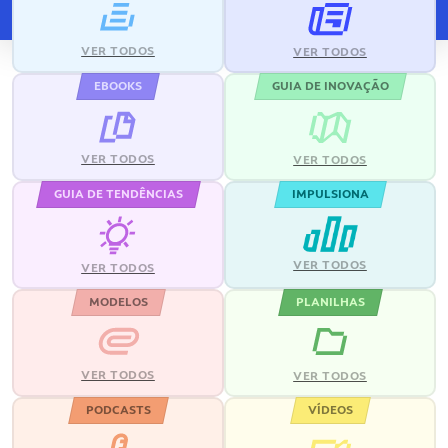
VER TODOS
VER TODOS
EBOOKS
GUIA DE INOVAÇÃO
VER TODOS
VER TODOS
GUIA DE TENDÊNCIAS
IMPULSIONA
VER TODOS
VER TODOS
MODELOS
PLANILHAS
VER TODOS
VER TODOS
PODCASTS
VÍDEOS