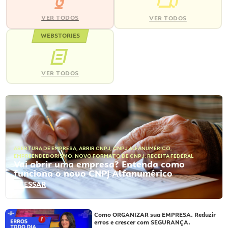
VER TODOS
VER TODOS
WEBSTORIES
VER TODOS
ABERTURA DE EMPRESA
,
ABRIR CNPJ
,
CNPJ ALFANUMÉRICO
,
EMPREENDEDORISMO
,
NOVO FORMATO DE CNPJ
,
RECEITA FEDERAL
Vai abrir uma empresa? Entenda como
funciona o novo CNPJ Alfanumérico
ACESSAR
Como ORGANIZAR sua EMPRESA. Reduzir
erros e crescer com SEGURANÇA.