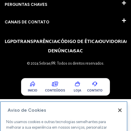
PERGUNTAS CHAVES​
CANAIS DE CONTATO
LGPD
TRANSPARÊNCIA
CÓDIGO DE ÉTICA
OUVIDORIA
DENÚNCIA
SAC
© 2024 Sebrae/PR. Todos os direitos reservados.
INICIO
CONTEÚDOS
LOJA
CONTATO
Aviso de Cookies
Nós usamos cookies e outras tecnologias semelhantes para
melhorar a sua experiência em nossos serviços, personalizar