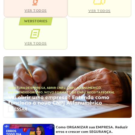
VER TODOS
VER TODOS
WEBSTORIES
VER TODOS
ABERTURA DE EMPRESA
,
ABRIR CNPJ
,
CNPJ ALFANUMÉRICO
,
EMPREENDEDORISMO
,
NOVO FORMATO DE CNPJ
,
RECEITA FEDERAL
Vai abrir uma empresa? Entenda como
funciona o novo CNPJ Alfanumérico
ACESSAR
Como ORGANIZAR sua EMPRESA. Reduzir
erros e crescer com SEGURANÇA.