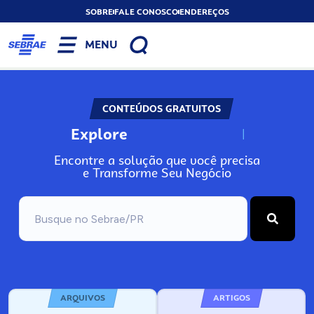
SOBRE
FALE CONOSCO
ENDEREÇOS
MENU
CONTEÚDOS GRATUITOS
Explore
N
o
s
s
o
s
A
Encontre a solução que você precisa
e Transforme Seu Negócio
ARQUIVOS
ARTIGOS