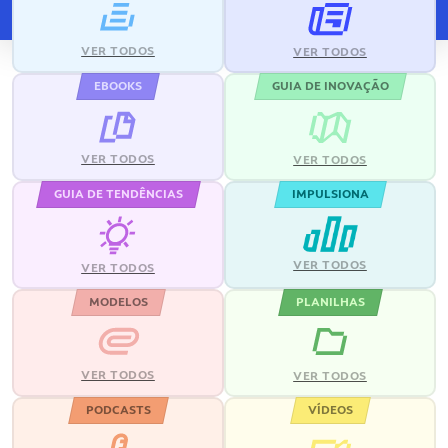
VER TODOS
VER TODOS
EBOOKS
GUIA DE INOVAÇÃO
VER TODOS
VER TODOS
GUIA DE TENDÊNCIAS
IMPULSIONA
VER TODOS
VER TODOS
MODELOS
PLANILHAS
VER TODOS
VER TODOS
PODCASTS
VÍDEOS