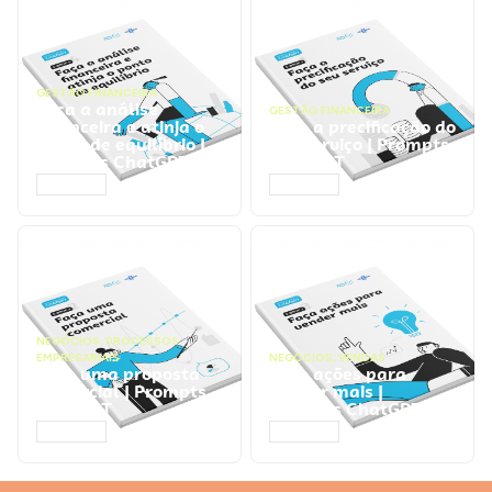
GESTÃO FINANCEIRA
Faça a análise
GESTÃO FINANCEIRA
financeira e atinja o
Faça a precificação do
ponto de equilíbrio |
seu serviço | Prompts
Prompts ChatGPT
ChatGPT
ACESSAR
ACESSAR
NEGÓCIOS
,
PROCESSOS
EMPRESARIAIS
NEGÓCIOS
,
VENDAS
Faça uma proposta
Faça ações para
comercial | Prompts
vender mais |
ChatGPT
Prompts ChatGPT
ACESSAR
ACESSAR