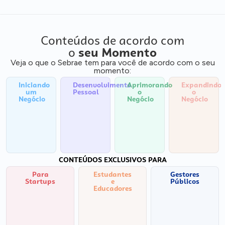
Conteúdos de acordo com
o
seu Momento
Veja o que o Sebrae tem para você de acordo com o seu
momento:
Iniciando
Desenvolvimento
Aprimorando
Expandindo
um
Pessoal
o
o
Negócio
Negócio
Negócio
CONTEÚDOS EXCLUSIVOS PARA
Para
Estudantes
Gestores
Startups
e
Públicos
Educadores