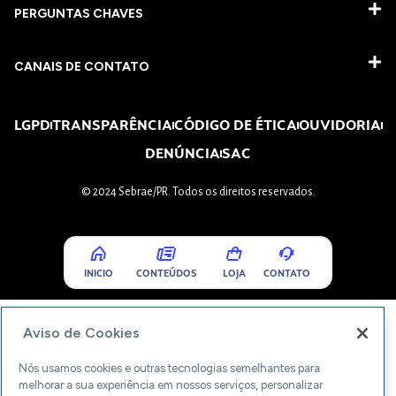
PERGUNTAS CHAVES​
CANAIS DE CONTATO
LGPD
TRANSPARÊNCIA
CÓDIGO DE ÉTICA
OUVIDORIA
DENÚNCIA
SAC
© 2024 Sebrae/PR. Todos os direitos reservados.
INICIO
CONTEÚDOS
LOJA
CONTATO
Aviso de Cookies
Nós usamos cookies e outras tecnologias semelhantes para
melhorar a sua experiência em nossos serviços, personalizar