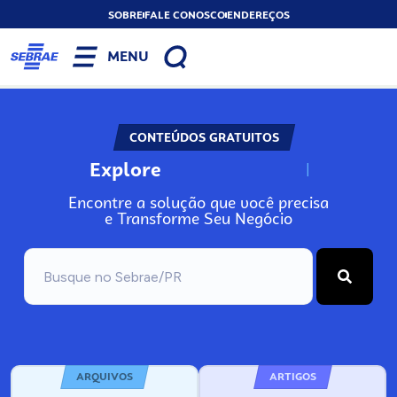
SOBRE
FALE CONOSCO
ENDEREÇOS
MENU
CONTEÚDOS GRATUITOS
Explore
N
o
s
s
o
s
A
Encontre a solução que você precisa
e Transforme Seu Negócio
ARQUIVOS
ARTIGOS