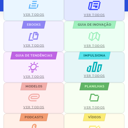
VER TODOS
VER TODOS
EBOOKS
GUIA DE INOVAÇÃO
VER TODOS
VER TODOS
GUIA DE TENDÊNCIAS
IMPULSIONA
VER TODOS
VER TODOS
MODELOS
PLANILHAS
VER TODOS
VER TODOS
PODCASTS
VÍDEOS