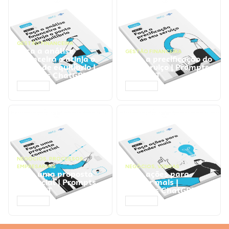
GESTÃO FINANCEIRA
Faça a análise
GESTÃO FINANCEIRA
financeira e atinja o
Faça a precificação do
ponto de equilíbrio |
seu serviço | Prompts
Prompts ChatGPT
ChatGPT
ACESSAR
ACESSAR
NEGÓCIOS
,
PROCESSOS
EMPRESARIAIS
NEGÓCIOS
,
VENDAS
Faça uma proposta
Faça ações para
comercial | Prompts
vender mais |
ChatGPT
Prompts ChatGPT
ACESSAR
ACESSAR