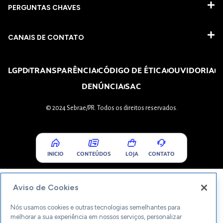
PERGUNTAS CHAVES​
CANAIS DE CONTATO
LGPD
TRANSPARÊNCIA
CÓDIGO DE ÉTICA
OUVIDORIA
DENÚNCIA
SAC
© 2024 Sebrae/PR. Todos os direitos reservados.
INICIO
CONTEÚDOS
LOJA
CONTATO
Aviso de Cookies
Nós usamos cookies e outras tecnologias semelhantes para
melhorar a sua experiência em nossos serviços, personalizar