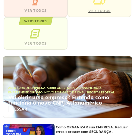
VER TODOS
VER TODOS
WEBSTORIES
VER TODOS
ABERTURA DE EMPRESA
,
ABRIR CNPJ
,
CNPJ ALFANUMÉRICO
,
EMPREENDEDORISMO
,
NOVO FORMATO DE CNPJ
,
RECEITA FEDERAL
Vai abrir uma empresa? Entenda como
funciona o novo CNPJ Alfanumérico
ACESSAR
Como ORGANIZAR sua EMPRESA. Reduzir
erros e crescer com SEGURANÇA.