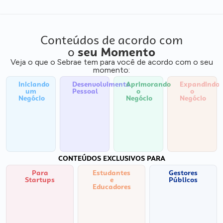
Conteúdos de acordo com
o
seu Momento
Veja o que o Sebrae tem para você de acordo com o seu
momento:
Iniciando
Desenvolvimento
Aprimorando
Expandindo
um
Pessoal
o
o
Negócio
Negócio
Negócio
CONTEÚDOS EXCLUSIVOS PARA
Para
Estudantes
Gestores
Startups
e
Públicos
Educadores