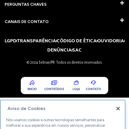
PERGUNTAS CHAVES​
CANAIS DE CONTATO
LGPD
TRANSPARÊNCIA
CÓDIGO DE ÉTICA
OUVIDORIA
DENÚNCIA
SAC
© 2024 Sebrae/PR. Todos os direitos reservados.
INICIO
CONTEÚDOS
LOJA
CONTATO
Aviso de Cookies
Nós usamos cookies e outras tecnologias semelhantes para
melhorar a sua experiência em nossos serviços, personalizar