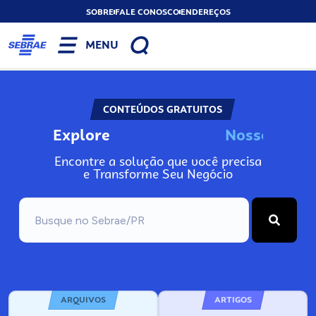
SOBRE
FALE CONOSCO
ENDEREÇOS
MENU
CONTEÚDOS GRATUITOS
Explore
N
o
s
s
o
s
I
n
f
o
Encontre a solução que você precisa
e Transforme Seu Negócio
ARQUIVOS
ARTIGOS