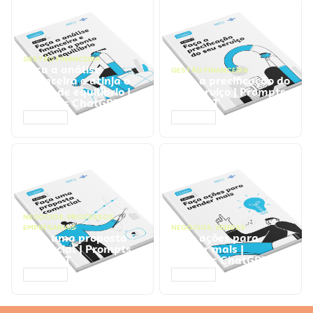
GESTÃO FINANCEIRA
Faça a análise
GESTÃO FINANCEIRA
financeira e atinja o
Faça a precificação do
ponto de equilíbrio |
seu serviço | Prompts
Prompts ChatGPT
ChatGPT
ACESSAR
ACESSAR
NEGÓCIOS
,
PROCESSOS
EMPRESARIAIS
NEGÓCIOS
,
VENDAS
Faça uma proposta
Faça ações para
comercial | Prompts
vender mais |
ChatGPT
Prompts ChatGPT
ACESSAR
ACESSAR