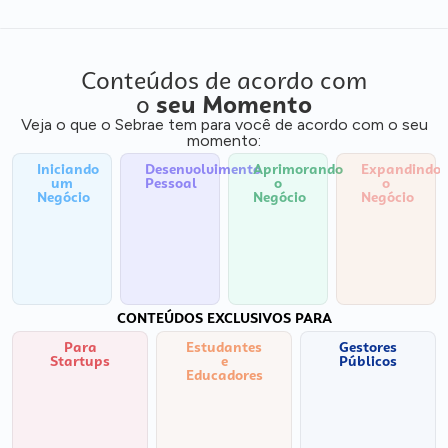
Conteúdos de acordo com
o
seu Momento
Veja o que o Sebrae tem para você de acordo com o seu
momento:
Iniciando
Desenvolvimento
Aprimorando
Expandindo
um
Pessoal
o
o
Negócio
Negócio
Negócio
CONTEÚDOS EXCLUSIVOS PARA
Para
Estudantes
Gestores
Startups
e
Públicos
Educadores