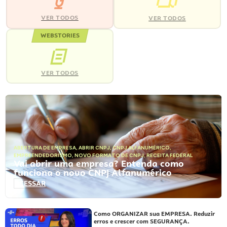
VER TODOS
VER TODOS
WEBSTORIES
VER TODOS
ABERTURA DE EMPRESA
,
ABRIR CNPJ
,
CNPJ ALFANUMÉRICO
,
EMPREENDEDORISMO
,
NOVO FORMATO DE CNPJ
,
RECEITA FEDERAL
Vai abrir uma empresa? Entenda como
funciona o novo CNPJ Alfanumérico
ACESSAR
Como ORGANIZAR sua EMPRESA. Reduzir
erros e crescer com SEGURANÇA.