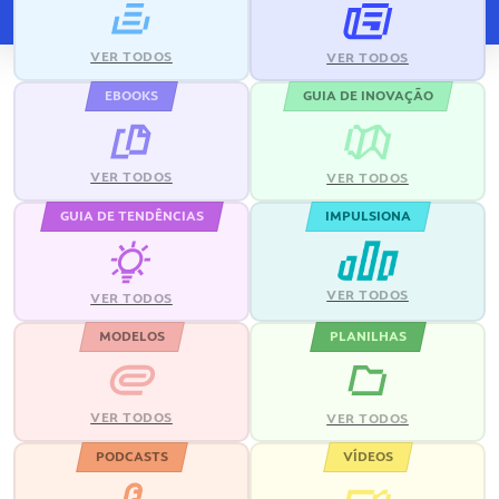
VER TODOS
VER TODOS
EBOOKS
GUIA DE INOVAÇÃO
VER TODOS
VER TODOS
GUIA DE TENDÊNCIAS
IMPULSIONA
VER TODOS
VER TODOS
MODELOS
PLANILHAS
VER TODOS
VER TODOS
PODCASTS
VÍDEOS