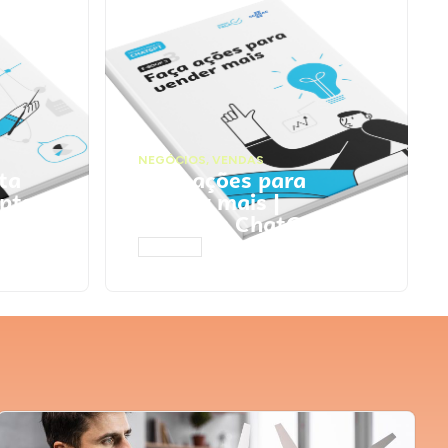
NEGÓCIOS
,
VENDAS
ta
Faça ações para
pts
vender mais |
Prompts ChatGPT
ACESSAR