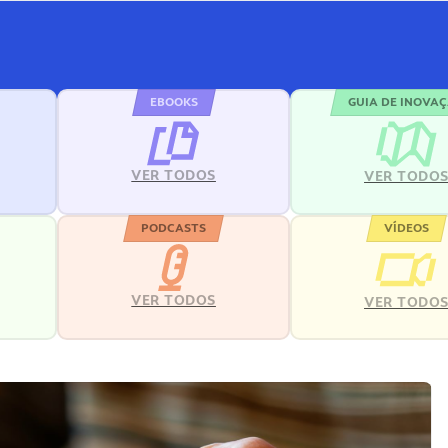
EBOOKS
GUIA DE INOVA
VER TODOS
VER TODO
PODCASTS
VÍDEOS
VER TODOS
VER TODO