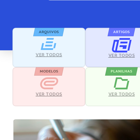
ARQUIVOS
ARTIGOS
VER TODOS
VER TODOS
MODELOS
PLANILHAS
VER TODOS
VER TODOS