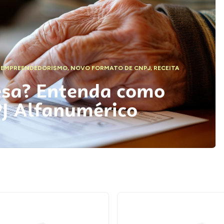
,
EMPREENDEDORISMO
,
NOVO FORMATO DE CNPJ
,
RECEITA
esa? Entenda como
PJ Alfanumérico