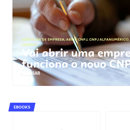
ABERTURA DE EMPRESA
,
ABRIR CNPJ
,
CNPJ ALFANUMÉRICO
FEDERAL
Vai abrir uma empr
funciona o novo CN
ACESSAR
EBOOKS