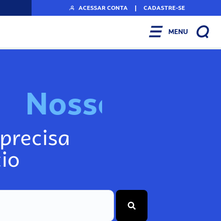
ACESSAR CONTA
|
CADASTRE-SE
MENU
N
o
s
s
o
s
I
n
f
o
g
precisa
io