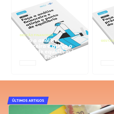
GESTÃO FINANCEIRA
Faça a análise
GESTÃO
financeira e atinja o
Faça
ponto de equilíbrio |
seu 
Prompts ChatGPT
Cha
ACESSAR
ACESS
ÚLTIMOS ARTIGOS