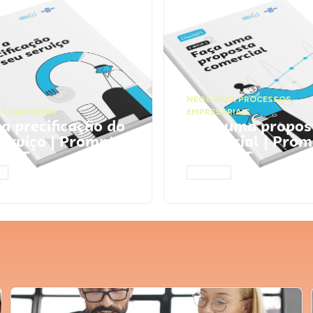
NEGÓCIOS
,
PROCESSOS
 FINANCEIRA
EMPRESARIAIS
 a precificação do
Faça uma propos
serviço | Prompts
comercial | Prom
tGPT
ChatGPT
AR
ACESSAR