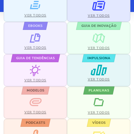
VER TODOS
VER TODOS
EBOOKS
GUIA DE INOVAÇÃO
VER TODOS
VER TODOS
GUIA DE TENDÊNCIAS
IMPULSIONA
VER TODOS
VER TODOS
MODELOS
PLANILHAS
VER TODOS
VER TODOS
PODCASTS
VÍDEOS