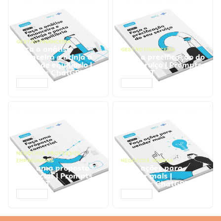
GESTÃO FINANCEIRA
Faça a análise
GESTÃO FINANCEIRA
financeira e atinja o
Faça a precificação do
ponto de equilíbrio |
seu serviço | Prompts
Prompts ChatGPT
ChatGPT
ACESSAR
ACESSAR
NEGÓCIOS
,
PROCESSOS
EMPRESARIAIS
NEGÓCIOS
,
VENDAS
Faça uma proposta
Faça ações para
comercial | Prompts
vender mais |
ChatGPT
Prompts ChatGPT
ACESSAR
ACESSAR