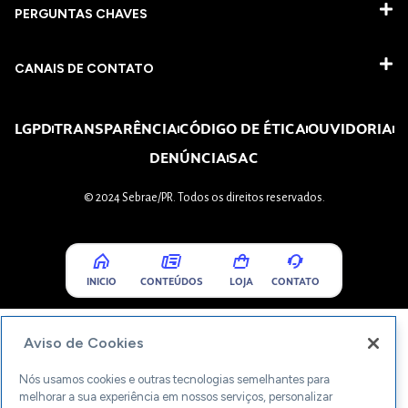
PERGUNTAS CHAVES​
CANAIS DE CONTATO
LGPD
TRANSPARÊNCIA
CÓDIGO DE ÉTICA
OUVIDORIA
DENÚNCIA
SAC
© 2024 Sebrae/PR. Todos os direitos reservados.
INICIO
CONTEÚDOS
LOJA
CONTATO
Aviso de Cookies
Nós usamos cookies e outras tecnologias semelhantes para
melhorar a sua experiência em nossos serviços, personalizar