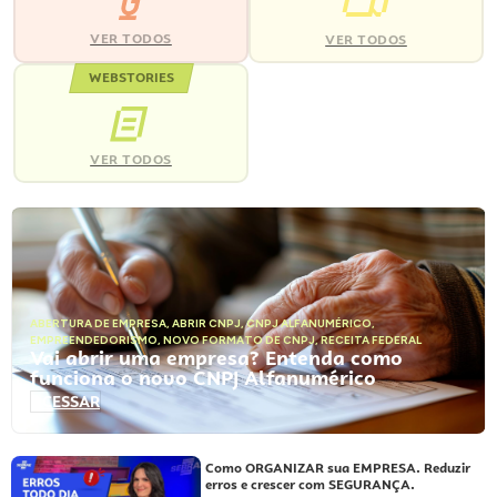
VER TODOS
VER TODOS
WEBSTORIES
VER TODOS
ABERTURA DE EMPRESA
,
ABRIR CNPJ
,
CNPJ ALFANUMÉRICO
,
EMPREENDEDORISMO
,
NOVO FORMATO DE CNPJ
,
RECEITA FEDERAL
Vai abrir uma empresa? Entenda como
funciona o novo CNPJ Alfanumérico
ACESSAR
Como ORGANIZAR sua EMPRESA. Reduzir
erros e crescer com SEGURANÇA.