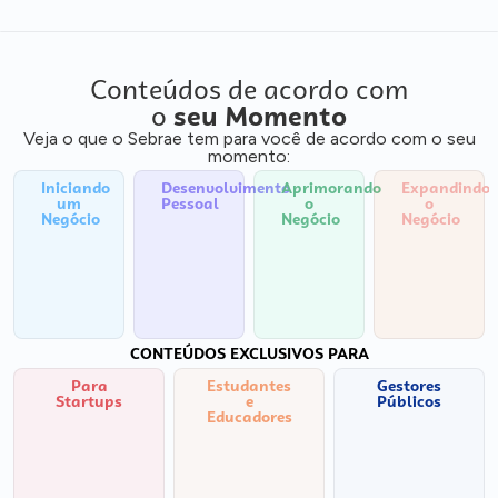
Conteúdos de acordo com
o
seu Momento
Veja o que o Sebrae tem para você de acordo com o seu
momento:
Iniciando
Desenvolvimento
Aprimorando
Expandindo
um
Pessoal
o
o
Negócio
Negócio
Negócio
CONTEÚDOS EXCLUSIVOS PARA
Para
Estudantes
Gestores
Startups
e
Públicos
Educadores