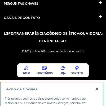
PERGUNTAS CHAVES​
CANAIS DE CONTATO
LGPD
TRANSPARÊNCIA
CÓDIGO DE ÉTICA
OUVIDORIA
DENÚNCIA
SAC
© 2024 Sebrae/PR. Todos os direitos reservados.
INICIO
CONTEÚDOS
LOJA
CONTATO
Aviso de Cookies
Nós usamos cookies e outras tecnologias semelhantes para
melhorar a sua experiência em nossos serviços, personalizar