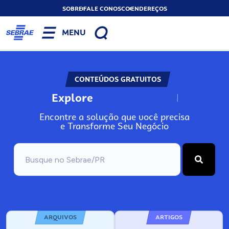
SOBRE
FALE CONOSCO
ENDEREÇOS
MENU
CONTEÚDOS GRATUITOS
Explore
N
o
s
s
o
s
A
Encontre a solução que você precisa
e Transforme Seu Negócio
ARQUIVOS
ARTIGOS