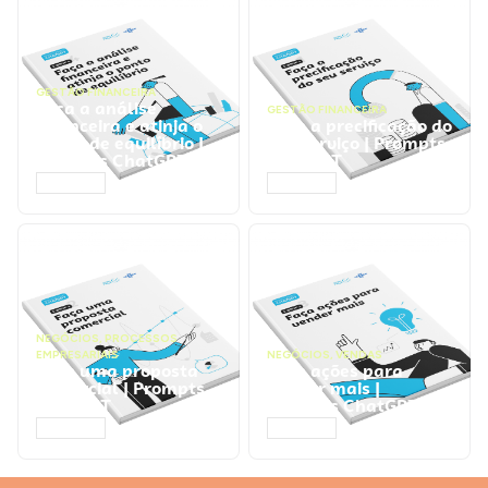
GESTÃO FINANCEIRA
Faça a análise
GESTÃO FINANCEIRA
financeira e atinja o
Faça a precificação do
ponto de equilíbrio |
seu serviço | Prompts
Prompts ChatGPT
ChatGPT
ACESSAR
ACESSAR
NEGÓCIOS
,
PROCESSOS
EMPRESARIAIS
NEGÓCIOS
,
VENDAS
Faça uma proposta
Faça ações para
comercial | Prompts
vender mais |
ChatGPT
Prompts ChatGPT
ACESSAR
ACESSAR