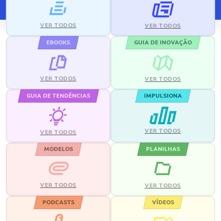
VER TODOS
VER TODOS
EBOOKS
GUIA DE INOVAÇÃO
VER TODOS
VER TODOS
GUIA DE TENDÊNCIAS
IMPULSIONA
VER TODOS
VER TODOS
MODELOS
PLANILHAS
VER TODOS
VER TODOS
PODCASTS
VÍDEOS