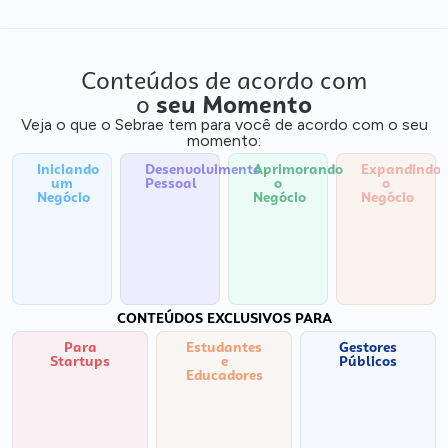
Conteúdos de acordo com
o
seu Momento
Veja o que o Sebrae tem para você de acordo com o seu
momento:
Iniciando
Desenvolvimento
Aprimorando
Expandindo
um
Pessoal
o
o
Negócio
Negócio
Negócio
CONTEÚDOS EXCLUSIVOS PARA
Para
Estudantes
Gestores
Startups
e
Públicos
Educadores