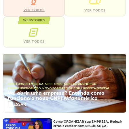
VER TODOS
VER TODOS
WEBSTORIES
VER TODOS
ABERTURA DE EMPRESA
,
ABRIR CNPJ
,
CNPJ ALFANUMÉRICO
,
EMPREENDEDORISMO
,
NOVO FORMATO DE CNPJ
,
RECEITA FEDERAL
Vai abrir uma empresa? Entenda como
funciona o novo CNPJ Alfanumérico
ACESSAR
Como ORGANIZAR sua EMPRESA. Reduzir
erros e crescer com SEGURANÇA.