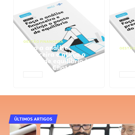
GESTÃO FINANCEIRA
Faça a análise
GESTÃO
financeira e atinja o
Faça
ponto de equilíbrio |
seu 
Prompts ChatGPT
Cha
ACESSAR
ACESS
ÚLTIMOS ARTIGOS