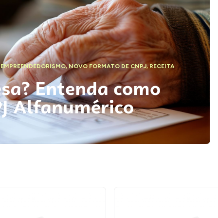
,
EMPREENDEDORISMO
,
NOVO FORMATO DE CNPJ
,
RECEITA
esa? Entenda como
PJ Alfanumérico