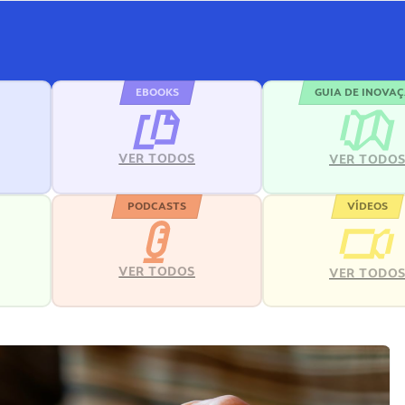
EBOOKS
GUIA DE INOVA
VER TODOS
VER TODO
PODCASTS
VÍDEOS
VER TODOS
VER TODO