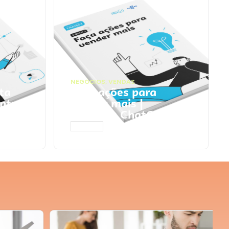
NEGÓCIOS
,
VENDAS
ta
Faça ações para
pts
vender mais |
Prompts ChatGPT
ACESSAR