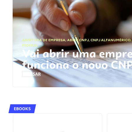
ABERTURA DE EMPRESA
,
ABRIR CNPJ
,
CNPJ ALFANUMÉRICO
FEDERAL
Vai abrir uma empr
funciona o novo CN
ACESSAR
EBOOKS