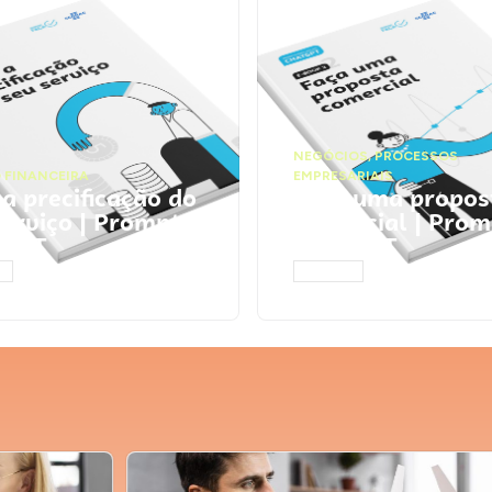
NEGÓCIOS
,
PROCESSOS
 FINANCEIRA
EMPRESARIAIS
 a precificação do
Faça uma propos
serviço | Prompts
comercial | Prom
tGPT
ChatGPT
AR
ACESSAR