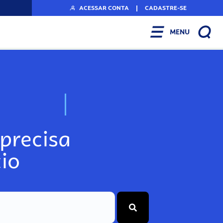
ACESSAR CONTA
|
CADASTRE-SE
MENU
N
o
s
s
o
s
A
r
precisa
io