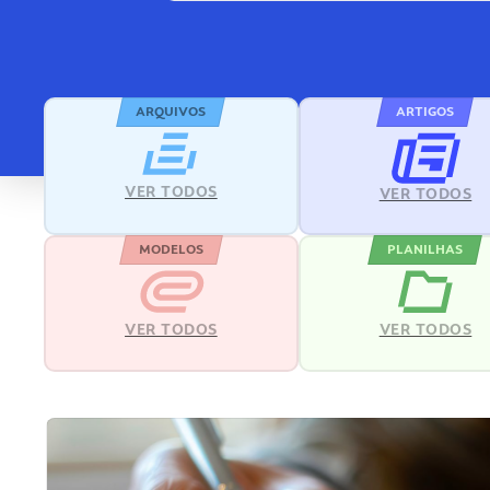
ARQUIVOS
ARTIGOS
VER TODOS
VER TODOS
MODELOS
PLANILHAS
VER TODOS
VER TODOS