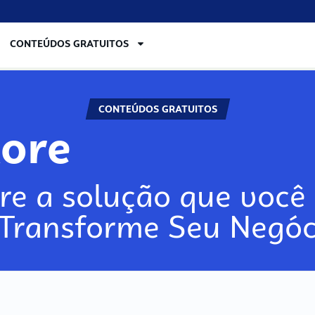
CONTEÚDOS GRATUITOS
CONTEÚDOS GRATUITOS
lore
re a solução que você 
 Transforme Seu Negóc