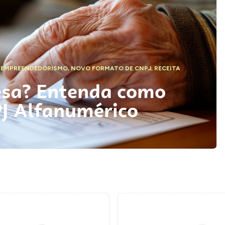
,
EMPREENDEDORISMO
,
NOVO FORMATO DE CNPJ
,
RECEITA
esa? Entenda como
PJ Alfanumérico