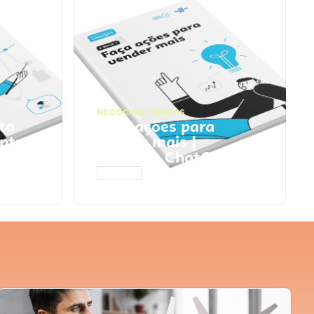
NEGÓCIOS
,
VENDAS
ta
Faça ações para
pts
vender mais |
Prompts ChatGPT
ACESSAR