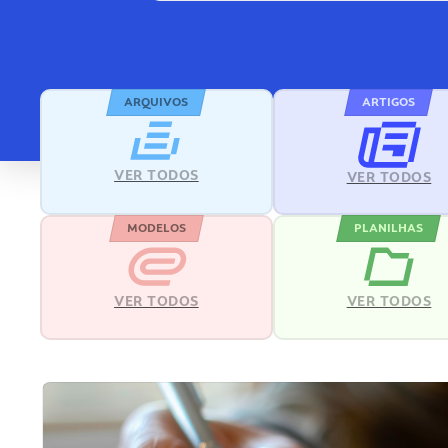
ARQUIVOS
ARTIGOS
VER TODOS
VER TODOS
MODELOS
PLANILHAS
VER TODOS
VER TODOS