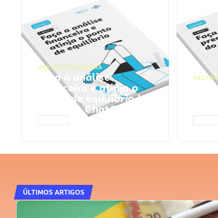
GESTÃO FINANCEIRA
Faça a análise
GESTÃO
financeira e atinja o
Faça
ponto de equilíbrio |
seu 
Prompts ChatGPT
Cha
ACESSAR
ACESS
ÚLTIMOS ARTIGOS