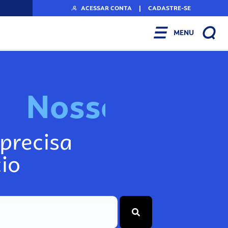
ACESSAR CONTA
|
CADASTRE-SE
MENU
N
o
s
s
o
s
I
n
f
o
g
precisa
io