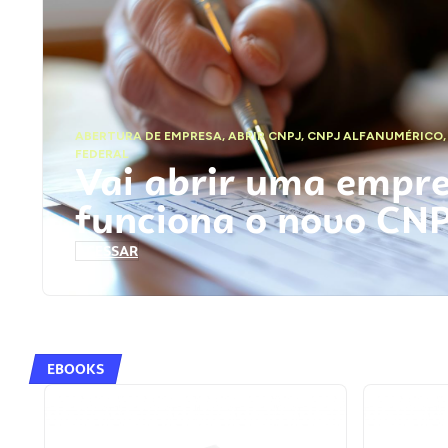
ABERTURA DE EMPRESA
,
ABRIR CNPJ
,
CNPJ ALFANUMÉRICO
FEDERAL
Vai abrir uma empr
funciona o novo CN
ACESSAR
EBOOKS