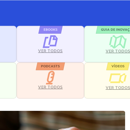
EBOOKS
GUIA DE INOVA
VER TODOS
VER TODO
PODCASTS
VÍDEOS
VER TODOS
VER TODO