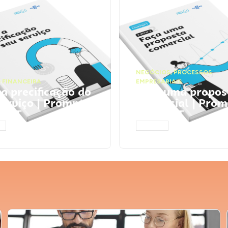
NEGÓCIOS
,
PROCESSOS
 FINANCEIRA
EMPRESARIAIS
 a precificação do
Faça uma propos
serviço | Prompts
comercial | Prom
tGPT
ChatGPT
AR
ACESSAR